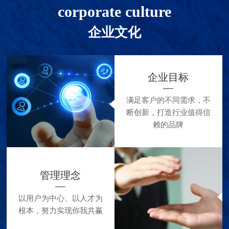
物技术相关的实验室科研仪器设备、实验室耗材与试剂、
corporate culture
实验室设计、规划、改建等服务。公司以“高品质，高服
企业文化
务，高信誉"赢得各地市场，各个领域的好评和欢迎。
未来，公司将引进和代理更多国内产品，并将研发自
有品牌的产品以满足市场不同的需求，以更高质量的产
企业目标
品，更高质量的服务，更高效率的运营，朴素而先进的管
满足客户的不同需求，不
理理念，为客户提供更优良的产品和服务！
断创新，打造行业值得信
公司宗旨
：客户至上 诚信为本 开拓创新 成就*
赖的品牌
管理理念
以用户为中心、以人才为
根本，努力实现你我共赢