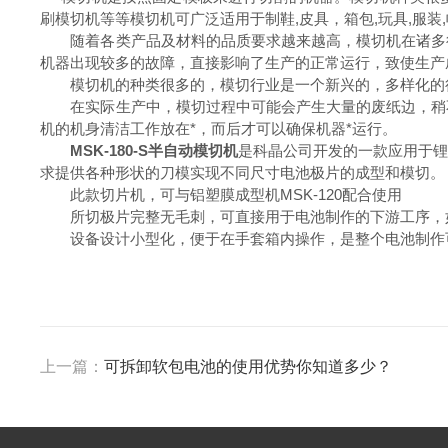
刷模切机等等模切机可广泛适用于制鞋
,皮具，箱包,玩具,服
随着各类产品及材料的品质要求越来越高，模切机在诸多行
机器出现较多的故障，直接影响了生产的正常运行，致使生产
模切机的种类很多的，模切行业是一个新兴的，多样化的行
在实际生产中，模切过程中可能会产生大量的废纸边，稍不
机的机身清洁工作放在
*，而后才可以确保机器*运行。
MSK-180-S半自动模切机
是科晶公司开发的一款应用于
求提供各种形状的刀模实现不同尺寸电池极片的成型和模切。
此款切片机，可与铝塑膜成型机
MSK-120配合使用
所切极片完整无毛刺，可直接用于电池制作的下游工序，
设备设计小型化，便于在手套箱内操作，是整个电池制作
上一篇：
可拆卸软包电池的使用优势你知道多少？