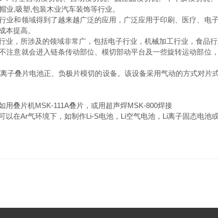
装,帽业,吸塑,包装木业汽车装饰等行业。
业和领域得到了越来越广泛的应用，广泛应用于印刷、医疗、电子
成本提高。
业，所涉及的领域非常广，包括电子行业，机械加工行业，食品行
注意就会进入链条传动部位、模切部动平台及一些旋转运动部位，
锂离子叠片电池正、负极片模切的设备。该设备采用气动的方式对片
如用叠片机
MSK-111A叠片，或用超声焊MSK-800焊接
可以在
Ar气环境下，如制作Li-S电池，Li空气电池，Li离子固态电