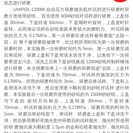
状态进行研磨。
UNIPOL-1200M 自动压力研磨抛光机对试样进行研磨时研
磨介质使用砂纸， 首先使用 600#砂纸对试样进行研磨，上盘转
速 30r/min，下盘转速 50r/min，下 盘顺时针旋转，上盘逆时针
旋转，从而保证试样在砂纸表面承受较大的磨削力。 对试样施
加的压力为 0.17MPa，第一次研磨应使试样被研磨面*去除一
层，且 整个被研磨面被磨平，此过程所用时间为第一次研磨的
研磨时间，本实验第一次研磨时间约为 5min。第一次研磨完成
后将试样、研磨上盘和下盘用清水清洗干净， 以免给下一次研
磨带进去污染。清洗之后将下盘砂纸换成 1200#砂纸对制样继续
进行研磨，本次研磨应将上一次研磨的研磨痕迹*去除，上盘转
速为 30r/min， 下盘转速为 70r/min，对试样所施加的压力为
0.17MPa，所用的研磨时间为 3min。 研磨后将试样、下盘和上
盘用清水清洗干净，然后使用更小颗粒度的砂纸对试样 进行研
磨。本实验最后一次研磨所使用的砂纸的为 1500#的砂纸，上盘
与下盘的 旋转方向相反，上盘转速 30r/min，下盘转速
70r/min，对试样施加的压力为 0.17MPa，研磨所用的时间为
1min。研磨后将砂纸取下，将试样、研磨盘上盘和 下盘冲洗干
净，然后换用磨砂革抛光垫对研磨后的试样抛光，抛光时所使用
的研 磨抛光液为颗粒度 1.5μm 的金刚石喷雾抛光剂，抛光样品