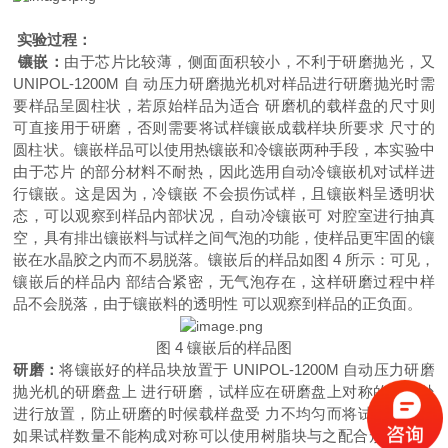
实验过程：
镶嵌：
由于芯片比较薄，侧面面积较小，不利于研磨抛光，又
UNIPOL-1200M 自 动压力研磨抛光机对样品进行研磨抛光时需
要样品呈圆柱状，若原始样品为适合 研磨机的载样盘的尺寸则
可直接用于研磨，否则需要将试样镶嵌成载样块所要求 尺寸的
圆柱状。镶嵌样品可以使用热镶嵌和冷镶嵌两种手段，本实验中
由于芯片 的部分材料不耐热，因此选用自动冷镶嵌机对试样进
行镶嵌。这是因为，冷镶嵌 不会损伤试样，且镶嵌料呈透明状
态，可以观察到样品内部状况，自动冷镶嵌可 对腔室进行抽真
空，具有排出镶嵌料与试样之间气泡的功能，使样品更牢固的镶
嵌在水晶胶之内而不易脱落。镶嵌后的样品如图 4 所示：可见，
镶嵌后的样品内 部结合紧密，无气泡存在，这样研磨过程中样
品不会脱落，由于镶嵌料的透明性 可以观察到样品的正负面。
图
4 镶嵌后的样品图
研磨：
将镶嵌好的样品块放置于
UNIPOL-1200M 自动压力研磨
抛光机的研磨盘上 进行研磨，试样应在研磨盘上对称的位置处
进行放置，防止研磨的时候载样盘受 力不均匀而将试样磨偏，
如果试样数量不能构成对称可以使用树脂块与之配合形 成对称