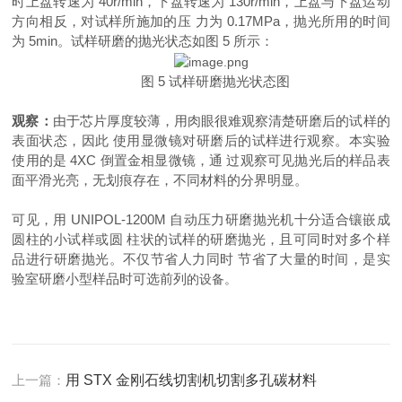
时上盘转速为 40r/min，下盘转速为 130r/min，上盘与下盘运动
方向相反，对试样所施加的压 力为 0.17MPa，抛光所用的时间
为 5min。试样研磨的抛光状态如图 5 所示：
图
5 试样研磨抛光状态图
观察：
由于芯片厚度较薄，用肉眼很难观察清楚研磨后的试样的
表面状态，因此
使用显微镜对研磨后的试样进行观察。本实验
使用的是 4XC 倒置金相显微镜，通 过观察可见抛光后的样品表
面平滑光亮，无划痕存在，不同材料的分界明显。
可见，用
UNIPOL-1200M 自动压力研磨抛光机十分适合镶嵌成
圆柱的小试样或圆 柱状的试样的研磨抛光，且可同时对多个样
品进行研磨抛光。不仅节省人力同时 节省了大量的时间，是实
验室研磨小型样品时
可选前列
的设备。
上一篇：
用 STX 金刚石线切割机切割多孔碳材料