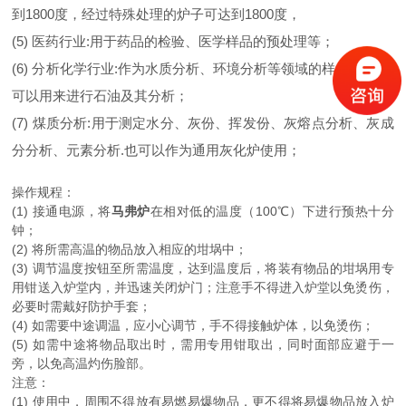
到1800度，经过特殊处理的炉子可达到1800度，
(5) 医药行业:用于药品的检验、医学样品的预处理等；
(6) 分析化学行业:作为水质分析、环境分析等领域的样品处理.也
可以用来进行石油及其分析；
(7) 煤质分析:用于测定水分、灰份、挥发份、灰熔点分析、灰成
分分析、元素分析.也可以作为通用灰化炉使用；
操作规程：
(1) 接通电源，将
马弗炉
在相对低的温度（100℃）下进行预热十分
钟；
(2) 将所需高温的物品放入相应的坩埚中；
(3) 调节温度按钮至所需温度，达到温度后，将装有物品的坩埚用专
用钳送入炉堂内，并迅速关闭炉门；注意手不得进入炉堂以免烫伤，
必要时需戴好防护手套；
(4) 如需要中途调温，应小心调节，手不得接触炉体，以免烫伤；
(5) 如需中途将物品取出时，需用专用钳取出，同时面部应避于一
旁，以免高温灼伤脸部。
注意：
(1) 使用中，周围不得放有易燃易爆物品，更不得将易爆物品放入炉