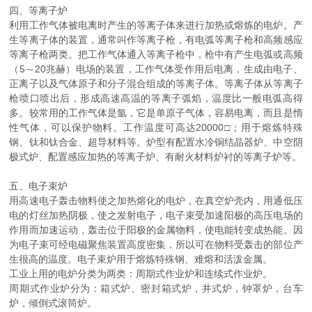
四、等离子炉
利用工作气体被电离时产生的等离子体来进行加热或熔炼的电炉。产
生等离子体的装置，通常叫作等离子枪，有电弧等离子枪和高频感应
等离子枪两类。把工作气体通入等离子枪中，枪中有产生电弧或高频
（5～20兆赫）电场的装置，工作气体受作用后电离，生成由电子、
正离子以及气体原子和分子混合组成的等离子体。等离子体从等离子
枪喷口喷出后，形成高速高温的等离子弧焰，温度比一般电弧高得
多。较常用的工作气体是氩，它是单原子气体，容易电离，而且是惰
性气体，可以保护物料。工作温度可高达20000□；用于熔炼特殊
钢、钛和钛合金、超导材料等。炉型有配置水冷铜结晶器炉、中空阴
极式炉、配置感应加热的等离子炉、有耐火材料炉衬的等离子炉等。
五、电子束炉
用高速电子轰击物料使之加热熔化的电炉，在真空炉壳内，用通低压
电的灯丝加热阴极，使之发射电子，电子束受加速阳极的高压电场的
作用而加速运动，轰击位于阳极的金属物料，使电能转变成热能。因
为电子束可经电磁聚焦装置高度密集，所以可在物料受轰击的部位产
生很高的温度。电子束炉用于熔炼特殊钢、难熔和活泼金属。
工业上用的电炉分类为两类：周期式作业炉和连续式作业炉。
周期式作业炉分为：箱式炉、密封箱式炉，井式炉，钟罩炉，台车
炉，倾倒式滚筒炉。