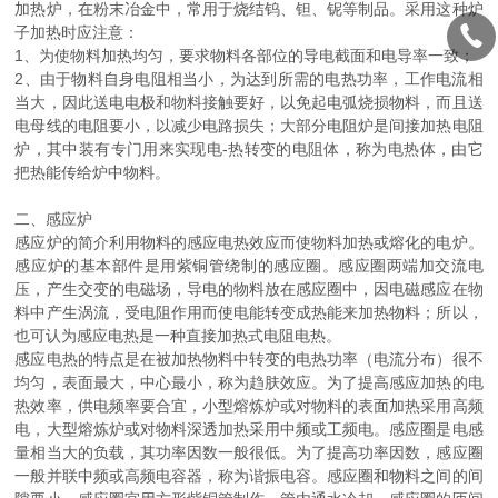
加热炉，在粉末冶金中，常用于烧结钨、钽、铌等制品。采用这种炉
子加热时应注意：
1、为使物料加热均匀，要求物料各部位的导电截面和电导率一致；
2、由于物料自身电阻相当小，为达到所需的电热功率，工作电流相
当大，因此送电电极和物料接触要好，以免起电弧烧损物料，而且送
电母线的电阻要小，以减少电路损失；大部分电阻炉是间接加热电阻
炉，其中装有专门用来实现电-热转变的电阻体，称为电热体，由它
把热能传给炉中物料。
二、感应炉
感应炉的简介利用物料的感应电热效应而使物料加热或熔化的电炉。
感应炉的基本部件是用紫铜管绕制的感应圈。感应圈两端加交流电
压，产生交变的电磁场，导电的物料放在感应圈中，因电磁感应在物
料中产生涡流，受电阻作用而使电能转变成热能来加热物料；所以，
也可认为感应电热是一种直接加热式电阻电热。
感应电热的特点是在被加热物料中转变的电热功率（电流分布）很不
均匀，表面最大，中心最小，称为趋肤效应。为了提高感应加热的电
热效率，供电频率要合宜，小型熔炼炉或对物料的表面加热采用高频
电，大型熔炼炉或对物料深透加热采用中频或工频电。感应圈是电感
量相当大的负载，其功率因数一般很低。为了提高功率因数，感应圈
一般并联中频或高频电容器，称为谐振电容。感应圈和物料之间的间