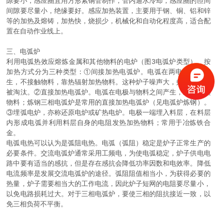
隙要小，感应圈宜用方形紫铜管制作，管内通水冷却，感应圈的匝间
间隙要尽量小，绝缘要好。感应加热装置，主要用于钢、铜、铝和锌
等的加热及熔铸，加热快，烧损少，机械化和自动化程度高，适合配
置在自动作业线上。
三、电弧炉
利用电弧热效应熔炼金属和其他物料的电炉（图3电弧炉类型）。按
加热方式分为三种类型：①间接加热电弧炉。电弧在两电极之间产
生，不接触物料，靠热辐射加热物料。这种炉子噪声大，效率低，渐
被淘汰。②直接加热电弧炉。电弧在电极与物料之间产生，直接加热
物料；炼钢三相电弧炉是常用的直接加热电弧炉（见电弧炉炼钢）。
③埋弧电炉，亦称还原电炉或矿热电炉。电极一端埋入料层，在料层
内形成电弧并利用料层自身的电阻发热加热物料；常用于冶炼铁合
金。
电弧电热可以认为是弧阻电热。电弧（弧阻）稳定是炉子正常生产的
必要条件。交流电弧炉通常采用工频电，为使电弧稳定，炉子供电电
路中要有适当的感抗，但是存在感抗会降低功率因数和电效率。降低
电流频率是发展交流电弧炉的途径。弧阻阻值相当小，为获得必要的
热量，炉子需要相当大的工作电流，因此炉子短网的电阻要尽量小，
以免电路损耗过大。对于三相电弧炉，要使三相的阻抗接近一致，以
免三相负荷不平衡。