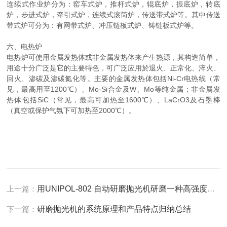
连续式作业炉分为：窑车式炉，推杆式炉，辊底炉，振底炉，转底
炉，步进式炉，牵引式炉，连续式滚筒炉，传送带式炉等。其中传送
带式炉可分为：有网带式炉、冲压链板式炉、铸链板式炉等。
六、电热炉
电热炉可使用金属发热体或非金属发热体来产生热源，其构造简单，
用途十分广泛是它的主要特色，可广泛应用於退火、正常化、淬火、
回火、渗碳及渗碳氮化等。主要的金属发热体包括Ni-Cr电热线（常
见，最高用至1200℃）、Mo-Si合金及W、Mo等纯金属；非金属发
热体包括SiC（常见，最高可加热至1600℃）、LaCrO3及石墨棒
（真空或保护气氛下可加热至2000℃）。
上一篇：
用UNIPOL-802 自动研磨抛光机研磨一种高强度高温合金的透射试样
下一篇：
研磨抛光机的系统原理和产品特点归纳总结