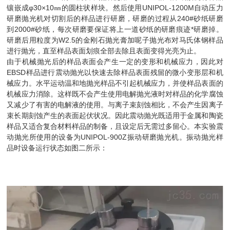
镶嵌成φ30×10㎜的圆柱状样块。然后使用UNIPOL-1200M自动压力
研磨抛光机对切割后的样品进行研磨，研磨的过程从240#砂纸研磨
到2000#砂纸，每次研磨要保证将上一道砂纸的研磨痕迹*研磨掉。
研磨后用粒度为W2.5的金刚石抛光膏加呢子抛光布对马氏体钢样品
进行抛光，直至样品表面划痕全部去除且表面变得光亮为止。
由于机械抛光后的样品表面会产生一定的变形和机械应力，因此对
EBSD样品进行震动抛光以快速去除样品表面残留的微小变形层和机
械应力。水平运动温和地抛光样品不引起机械应力，并使样品表面的
机械应力消除。这样既不会产生使用电解抛光液时对样品的化学腐蚀
又减少了有害的电解液的使用。与离子束刻蚀相比，不会产生因离子
束长期刻蚀产生的表面起伏状况。因此震动抛光既适用于金属和陶瓷
样品又适合复合材料样品的制备，且设定后无需过多留心。本实验震
动抛光所使用的设备为UNIPOL-900Z振动研磨抛光机。振动抛光样
品时设备运行状态如图二所示：