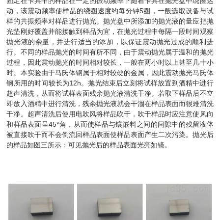
固定在卡具中的样品在一定的振动频率下随着卡具在抛光盘中绕圈运
动，该震动频率使样品的绕圈速度约每分钟5圈，一般选取设备与试
样的共振频率对样品进行抛光。抛光盘中所添加的抛光液的量应把抛
光垫刚好覆盖并能接触到样品为宜，在抛光过程中每隔一段时间观察
抛光液的余量，并进行适当的添加，以保证震动抛光过成的顺利进
行。不同的样品抛光的时间有所不同，由于震动抛光属于温和的抛光
过程，因此震动抛光的时间相对较长，一般在两小时以上甚至几十小
时。本实验由于马氏体钢属于相对较硬的金属，因此震动抛光马氏体
钢所用的时间较长为12h。抛光结束后立刻将试样放置到酒精中进行
超声清洗，从而将试样表面残余抛光液清洗干净。若取下样品后不立
即放入酒精中进行清洗，残余抛光液就会干涸在样品表面而很难清洗
干净。超声清洗后使用电吹风将样品吹干，吹干样品时应注意使风向
和样品表面呈45°角，从而使样品与镶嵌料之间的间隙中的残留液体
被直接吹干而不会倒流回样品表面使样品表面产生二次污染。抛光后
的样品如图三所示：可见抛光后的样品表面光亮如镜。