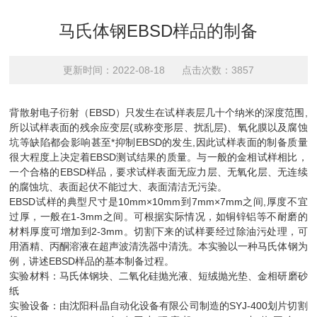
马氏体钢EBSD样品的制备
更新时间：2022-08-18 点击次数：3857
背散射电子衍射（EBSD）只发生在试样表层几十个纳米的深度范围,
所以试样表面的残余应变层(或称变形层、扰乱层)、氧化膜以及腐蚀
坑等缺陷都会影响甚至*抑制EBSD的发生,因此试样表面的制备质量
很大程度上决定着EBSD测试结果的质量。与一般的金相试样相比，
一个合格的EBSD样品，要求试样表面无应力层、无氧化层、无连续
的腐蚀坑、表面起伏不能过大、表面清洁无污染。
EBSD试样的典型尺寸是10mm×10mm到7mm×7mm之间,厚度不宜
过厚，一般在1-3mm之间。可根据实际情况，如铜锌铝等不耐磨的
材料厚度可增加到2-3mm。切割下来的试样要经过除油污处理，可
用酒精、丙酮溶液在超声波清洗器中清洗。本实验以一种马氏体钢为
例，讲述EBSD样品的基本制备过程。
实验材料：马氏体钢块、二氧化硅抛光液、短绒抛光垫、金相研磨砂
纸
实验设备：由沈阳科晶自动化设备有限公司制造的SYJ-400划片切割