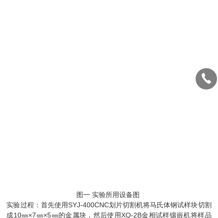
图一 实验所用设备图
实验过程：首先使用SYJ-400CNC划片切割机将马氏体钢试样块切割
成10㎜×7㎜×5㎜的金属块，然后使用XQ-2B金相试样镶嵌机将样品