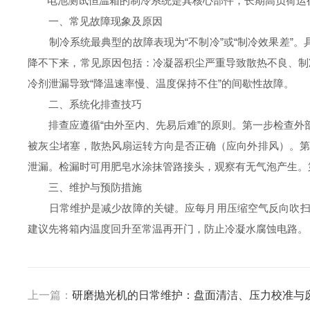
电池测试恒温箱的制冷系统是其核心部件，长期高负荷运行
一、常见故障现象及原因
制冷系统最典型的故障表现为“不制冷”或“制冷效果差”。具
降不下来，常见原因包括：冷凝器积尘严重导致散热不良、制
冷剂泄漏导致“降温速率慢、温度保持不住”的间歇性故障。
二、系统化排查技巧
排查应遵循“由外至内、先易后难”的原则。第一步检查外部
被灰尘堵塞，散热风扇运转方向是否正确（应向外排风）。第
泄漏。检漏时可用肥皂水涂抹管路接头，观察有无气泡产生。
三、维护与预防措施
日常维护是减少故障的关键。应每月用压缩空气反向吹扫冷
建议先将箱内温度回升至常温再开门，防止冷凝水腐蚀电路。
上一篇：
研磨抛光机的日常维护：盘面清洁、压力校准与