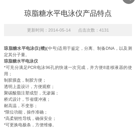
琼脂糖水平电泳仪产品特点
更新时间：2014-05-14 点击次数：4131
琼脂糖水平电泳仪(槽)(
中号)适用于鉴定，分离、制备DNA，以及测
定其分子量。
琼脂糖水平电泳仪
*可充分满足PCR电泳96孔的快速一次完成，并方便8道移液器的使
用；
制胶膜盘，制胶方便；
透明上盖设计，方便观察；
聚碳酸脂注塑成型，无渗漏；
桥式设计，节省缓冲液；
耐高温，不变形；
*限位功能，操作准确；
*高柔韧性导线，确保安全；
*可更换电极条，方便维修。