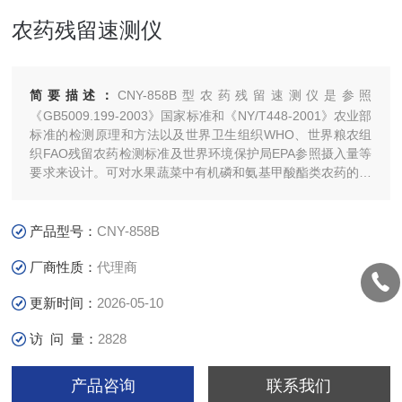
农药残留速测仪
简要描述：
CNY-858B型农药残留速测仪是参照
《GB5009.199-2003》国家标准和《NY/T448-2001》农业部
标准的检测原理和方法以及世界卫生组织WHO、世界粮农组
织FAO残留农药检测标准及世界环境保护局EPA参照摄入量等
要求来设计。可对水果蔬菜中有机磷和氨基甲酸酯类农药的含
量进行快速准确的检测。该仪器可广泛应用于各级农业、工
商、政府蔬菜检测中心、集贸市场、超市、环保、蔬菜种植基
地、食堂等单
产品型号：
CNY-858B
厂商性质：
代理商
更新时间：
2026-05-10
访 问 量：
2828
产品咨询
联系我们