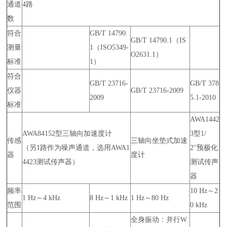
通道
4路
数
符合
GB/T 14790.
GB/T 14790.1（IS
测量
1（ISO5349-
O2631.1）
标准
1）
符合
GB/T 23716-
GB/T 378
仪器
GB/T 23716-2009
2009
5.1-2010
标准
AWA1442
AWA84152型三轴向加速度计
3型1/
传感
三轴向坐垫式加速
（另1路作为噪声通道，选用AWA1
2"预极化
器
度计
4423测试传声器）
测试传声
器
频率
10 Hz～2
1 Hz～4 kHz
8 Hz～1 kHz
1 Hz～80 Hz
范围
0 kHz
全身振动：并行W