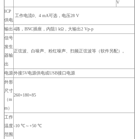
V
ICP
工作电流0、4 mA可选，电压28 V
供电
输出
4路，BNC插座，内阻1 kΩ，大输出2 Vp-p
信号
发生
正弦波、白噪声、粉红噪声、扫频正弦波等（软件另配）。
器输
出
电源
外接5V电源供电或USB接口电源
外形
尺寸
260×180×85
（m
m）
工作
温度
-10 ℃～+50 ℃
范围