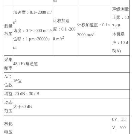
值
声级测量
加速度：0.1~2000 m/
上限：13
计权加速
2
s
计权加速度：0.1~
测量
7 dB
度：0.1~200
速度：0.1~2000 mm/s
2
范围
本机噪
2000 m/s
2
位移：1 μm~20000μ
0 m/s
声：10 d
m
B(A)
采集
48 kHz每通道
频率
A/D
16位
位数
增益
-20 dB～30 dB
动态
大于80 dB
范围
0V、28
极化
V、200
电压