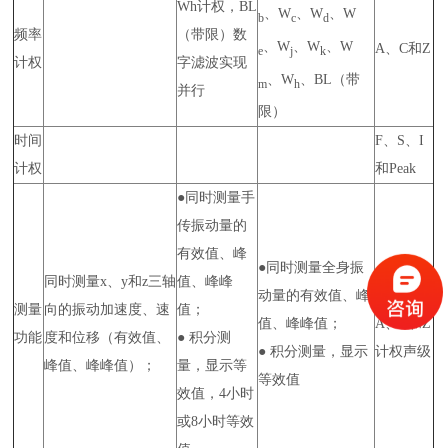
Wh计权，BL
、W
、W
、W
b
c
d
频率
（带限）数
、W
、W
、W
A、C和Z
e
j
k
计权
字滤波实现
、W
、BL（带
m
h
并行
限）
时间
F、S、I
计权
和Peak
●同时测量手
传振动量的
有效值、峰
●同时测量全身振
同时测量x、y和z三轴
值、峰峰
动量的有效值、峰
同时测量
测量
向的振动加速度、速
值；
值、峰峰值；
A、C和Z
功能
度和位移（有效值、
● 积分测
● 积分测量，显示
计权声级
峰值、峰峰值）；
量，显示等
等效值
效值，4小时
或8小时等效