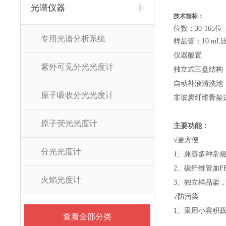
光谱仪器
技术指标：
位数：30-165
专用光谱分析系统
样品管：10 mL
仪器酸置
紫外可见分光光度计
独立式三盘结构
自动补液清洗池
原子吸收分光光度计
非玻炭纤维骨架
原子荧光光度计
主要功能：
√更方便
分光光度计
1、兼容多种常
2、碳纤维管加
火焰光度计
3、独立样品架
√防污染
1、采用小容积
查看全部分类