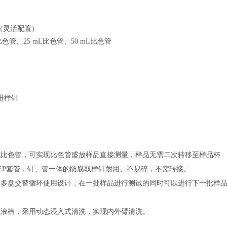
位（灵活配置）
比色管、25 mL比色管、50 mL比色管
进样针
规比色管，可实现比色管盛放样品直接测量，样品无需二次转移至样品杯
FEP套管，针、管一体的防腐取样针耐用、不易碎，不需转接。
，多盘交替循环使用设计，在一批样品进行测试的同时可以进行下一批样
载液槽，采用动态浸入式清洗，实现内外臂清洗。