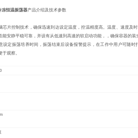
式冷冻恒温振荡器
产品介绍及技术参数
芯片控制技术，确保迅速到达设定温度，控温精度高。温度、速度及时间控制
性能安静平稳可靠，并设有从低速到高速的软启动功能，，确保容器的装夹
间任意设定振荡培养时间，振荡结束后设备报警提示，在工作中用户可随
便于观察。
0
pm
速