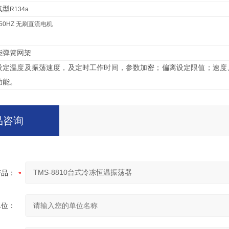
氟型
R134a
 50HZ
无刷直流电机
能弹簧网架
设定温度及振荡速度，及定时工作时间，参数加密；偏离设定限值；速度
功能。
品咨询
产品：
单位：