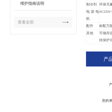
维护指南说明
制冷剂
环保无
电源电
AC220V
机
查看全部
配件
标配万
其他
可储存
转保护
产
您的