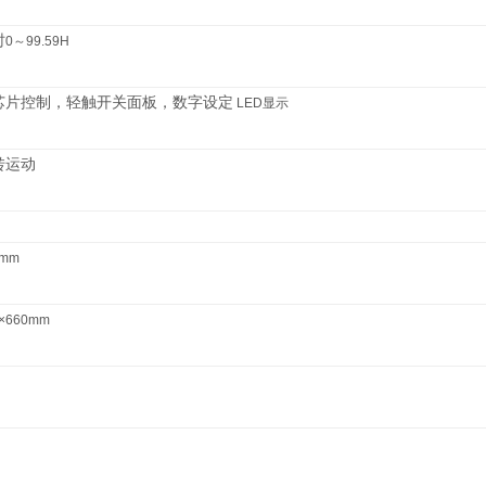
时
0
～
99.59H
芯片控制，轻触开关面板，数字设定
LED
显示
转运动
0mm
×
660mm