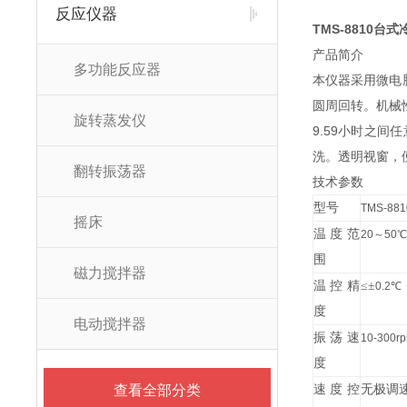
反应仪器
TMS-8810台
产品简介
多功能反应器
本仪器采用微电脑
圆周回转。机械
旋转蒸发仪
9.59小时之
洗。透明视窗，
翻转振荡器
技术参数
型号
TMS-881
摇床
温度范
20
～
50
℃
围
磁力搅拌器
温控精
≤±
0.2
℃
度
电动搅拌器
振荡速
10-300r
度
查看全部分类
速度控
无极调