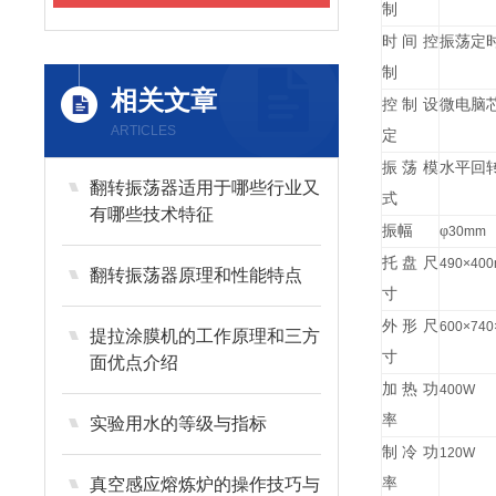
制
时间控
振荡定
制
相关文章
控制设
微电脑
ARTICLES
定
振荡模
水平回
翻转振荡器适用于哪些行业又
式
有哪些技术特征
振幅
φ
30mm
托盘尺
490
×
40
翻转振荡器原理和性能特点
寸
外形尺
600
×
740
提拉涂膜机的工作原理和三方
寸
面优点介绍
加热功
400W
率
实验用水的等级与指标
制冷功
120W
真空感应熔炼炉的操作技巧与
率