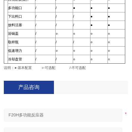
多功能口
/
/
●
●
●
下出料口
/
/
/
●
●
放料活塞
/
/
/
●
●
浴锅盖
/
○
○
○
○
取样瓶
/
/
/
○
○
低速增力
/
○
○
○
○
冷却盘管
/
/
○
○
○
说明
：
●-
基本配置
○-
可选配
/-
不可选配
产品咨询