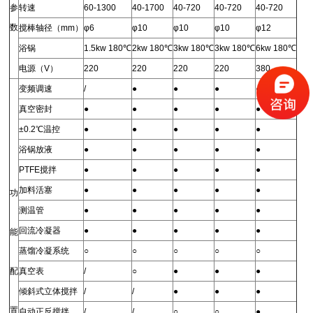
参
转速
60-1300
40-1700
40-720
40-720
40-720
数
搅棒轴径（mm）
φ6
φ10
φ10
φ10
φ12
浴锅
1.5kw 180℃
2kw 180℃
3kw 180℃
3kw 180℃
6kw 180℃
电源（V）
220
220
220
220
380
变频调速
/
●
●
●
●
真空密封
●
●
●
●
●
±0.2℃温控
●
●
●
●
●
浴锅放液
●
●
●
●
●
PTFE搅拌
●
●
●
●
●
加料活塞
●
●
●
●
●
功
测温管
●
●
●
●
●
回流冷凝器
●
●
●
●
●
能
蒸馏冷凝系统
○
○
○
○
○
配
真空表
/
○
●
●
●
倾斜式立体搅拌
/
/
●
●
●
置
自动正反搅拌
/
/
○
○
●