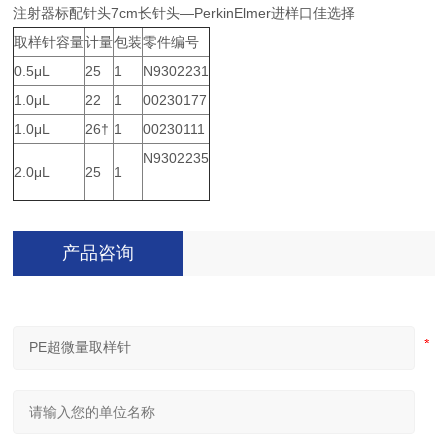
注射器标配针头7cm长针头—PerkinElmer进样口佳选择
取样针容量
计量
包装
零件编号
0.5μL
25
1
N9302231
1.0μL
22
1
00230177
1.0μL
26†
1
00230111
N9302235
2.0μL
25
1
产品咨询