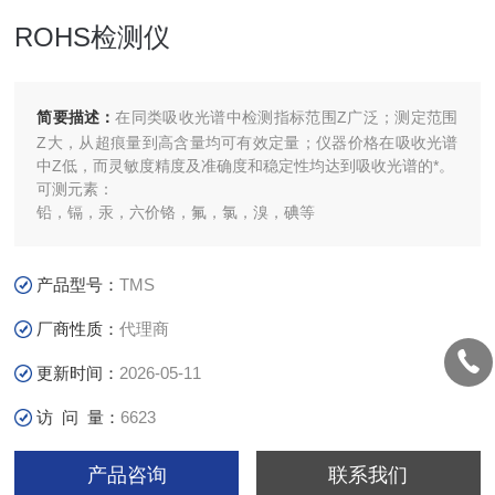
ROHS检测仪
简要描述：
在同类吸收光谱中检测指标范围Z广泛；测定范围
Z大，从超痕量到高含量均可有效定量；仪器价格在吸收光谱
中Z低，而灵敏度精度及准确度和稳定性均达到吸收光谱的*。
可测元素：
铅，镉，汞，六价铬，氟，氯，溴，碘等
产品型号：
TMS
厂商性质：
代理商
更新时间：
2026-05-11
访 问 量：
6623
产品咨询
联系我们