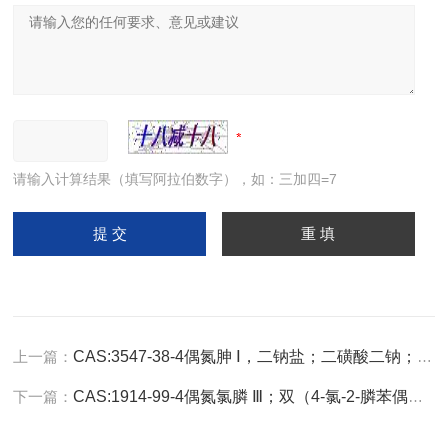
请输入计算结果（填写阿拉伯数字），如：三加四=7
上一篇：
CAS:3547-38-4偶氮胂 Ⅰ，二钠盐；二磺酸二钠；铀试剂；新钍试剂 C16H11AsN2Na2O11S2
下一篇：
CAS:1914-99-4偶氮氯膦 Ⅲ；双（4-氯-2-膦苯偶氮）变色酸；氯膦酸偶氮 Ⅲ C22H16Cl2N4O14P2S2