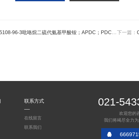
108-96-3吡咯烷二硫代氨基甲酸铵；APDC；PDC；PDTC C5H9NS2 · NH3
下一篇：
021-543
们
联系方式
欢迎您的
在线留言
我们将竭尽全力为
联系我们
666971