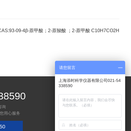
CAS:93-09-4β-萘甲酸；2-萘羧酸 ；2-萘甲酸 C10H7CO2H
请您留言
上海添时科学仪器有限公司021-54
338590
38590
咨询
您用心服务
50