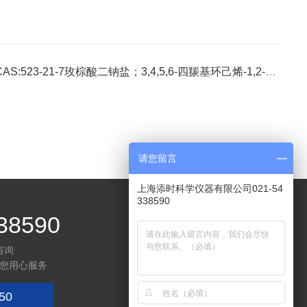
AS:523-21-7玫棕酸二钠盐；3,4,5,6-四羰基环己烯-1,2-二醇二钠盐 C6Na2O6
请您留言
上海添时科学仪器有限公司021-54
338590
38590
咨询
您用心服务
50