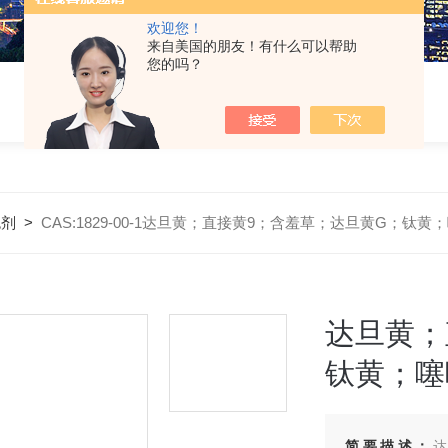
欢迎您！
来自美国的朋友！有什么可以帮助
您的吗？
色剂
>
CAS:1829-00-1达旦黄；直接黄9；含羞草；达旦黄G；钛黄；噻唑
达旦黄；
钛黄；噻唑
简要描述：