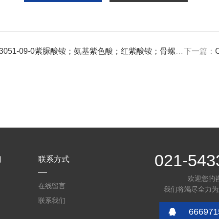
3051-09-0紫脲酸铵；氨基紫色酸；红紫酸铵；骨螺紫 C8H8N6O6
下一篇：
C
021-543
们
联系方式
欢迎您的
在线留言
我们将竭尽全力为
联系我们
666971