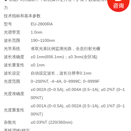
力
技术指标和基本参数
型号
EU-2800RA
光谱带宽
1.0nm
波长范围
190~1100nm
光学系统
准双光束比例监测光路，全息衍射光栅
波长准确度
±0.1nm(656.1nm)；±0.3nm(全区域)
波长重复性
≤0.1nm
波长设定
自动设定波长，波长分辨率0.1nm
光度范围
0~200%T, -4~4A, 0~9999C, 0~9999F
±0.002A (0~0.5A), ±0.004A (0.5~1A), ±0.2%T (0~1
光度准确度
00%T)
≤0.001A (0~0.5A), ≤0.002A (0.5~1A), ≤0.1%T (0~1
光度重复性
00%T)
杂散光
≤0.03%T (220/360nm)
基线漂移(稳定