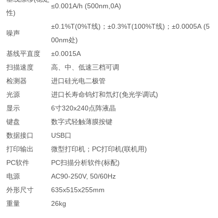
≤0.001A/h (500nm,0A)
性)
±0.1%T(0%T线)；±0.3%T(100%T线)；±0.0005A (5
噪声
00nm处)
基线平直度
±0.0015A
扫描速度
高、中、低速三档可调
检测器
进口硅光电二极管
光源
进口长寿命钨灯和氘灯(免光学调试)
显示
6寸320x240点阵液晶
键盘
数字式轻触薄膜按键
数据接口
USB口
打印输出
微型打印机；PC打印机(联机用)
PC软件
PC扫描分析软件(标配)
电源
AC90-250V, 50/60Hz
外形尺寸
635x515x255mm
重量
26kg