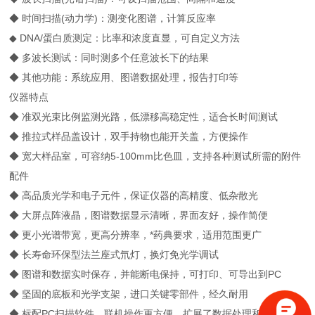
◆ 时间扫描(动力学)：测变化图谱，计算反应率
◆ DNA/蛋白质测定：比率和浓度直显，可自定义方法
◆ 多波长测试：同时测多个任意波长下的结果
◆ 其他功能：系统应用、图谱数据处理，报告打印等
仪器特点
◆ 准双光束比例监测光路，低漂移高稳定性，适合长时间测试
◆ 推拉式样品盖设计，双手持物也能开关盖，方便操作
◆ 宽大样品室，可容纳5-100mm比色皿，支持各种测试所需的附件
配件
◆ 高品质光学和电子元件，保证仪器的高精度、低杂散光
◆ 大屏点阵液晶，图谱数据显示清晰，界面友好，操作简便
◆ 更小光谱带宽，更高分辨率，*药典要求，适用范围更广
◆ 长寿命环保型法兰座式氘灯，换灯免光学调试
◆ 图谱和数据实时保存，并能断电保持，可打印、可导出到PC
◆ 坚固的底板和光学支架，进口关键零部件，经久耐用
◆ 标配PC扫描软件，联机操作更方便，扩展了数据处理和存储的能