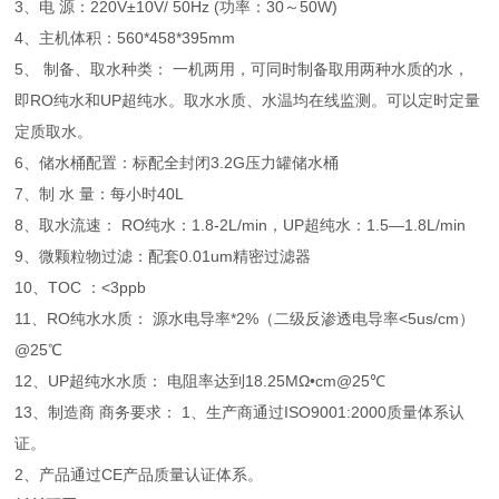
3、电 源：220V±10V/ 50Hz (功率：30～50W)
4、主机体积：560*458*395mm
5、 制备、取水种类： 一机两用，可同时制备取用两种水质的水，
即RO纯水和UP超纯水。取水水质、水温均在线监测。可以定时定量
定质取水。
6、储水桶配置：标配全封闭3.2G压力罐储水桶
7、制 水 量：每小时40L
8、取水流速： RO纯水：1.8-2L/min，UP超纯水：1.5—1.8L/min
9、微颗粒物过滤：配套0.01um精密过滤器
10、TOC ：<3ppb
11、RO纯水水质： 源水电导率*2%（二级反渗透电导率<5us/cm）
@25℃
12、UP超纯水水质： 电阻率达到18.25MΩ•cm@25℃
13、制造商 商务要求： 1、生产商通过ISO9001:2000质量体系认
证。
2、产品通过CE产品质量认证体系。