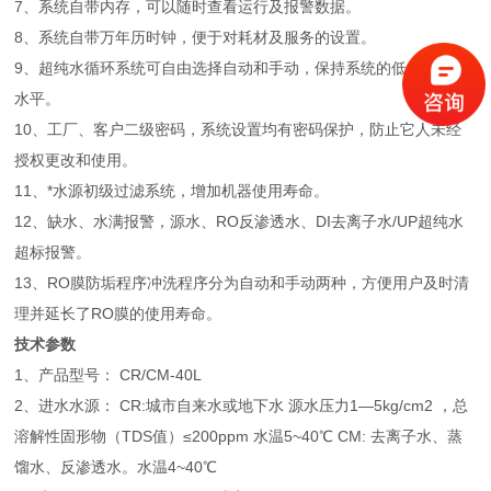
7、系统自带内存，可以随时查看运行及报警数据。
8、系统自带万年历时钟，便于对耗材及服务的设置。
9、超纯水循环系统可自由选择自动和手动，保持系统的低细菌污染
水平。
10、工厂、客户二级密码，系统设置均有密码保护，防止它人未经
授权更改和使用。
11、*水源初级过滤系统，增加机器使用寿命。
12、缺水、水满报警，源水、RO反渗透水、DI去离子水/UP超纯水
超标报警。
13、RO膜防垢程序冲洗程序分为自动和手动两种，方便用户及时清
理并延长了RO膜的使用寿命。
技术参数
1、产品型号： CR/CM-40L
2、进水水源： CR:城市自来水或地下水 源水压力1—5kg/cm2 ，总
溶解性固形物（TDS值）≤200ppm 水温5~40℃ CM: 去离子水、蒸
馏水、反渗透水。水温4~40℃