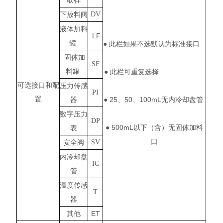
取样
下放料阀
DV
液体加料
LF
罐
● 此栏如果不选默认为标准接口
固体加
SF
料罐
● 此栏可重复选择
可选接口和配
压力传感
PI
置
器
● 25、50、100mL无内冷却盘管
数字压力
DP
● 500mL以下（含）无固体加料
表
口
安全阀
SV
内冷却盘
IC
管
温度传感
T
器
其他
ET