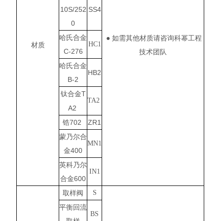
10S/252
SS4
0
哈氏合金
● 如需其他材质请咨询科幂工程
HC1
材质
C-276
技术团队
哈氏合金
HB2
B-2
T
钛合金
TA2
A2
锆702
ZR1
蒙乃尔合
MN1
金400
英科乃尔
IN1
合金600
取样阀
S
平衡回流
BS