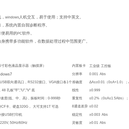
机，
人机交互，易于使用；支持中英文。
windows
靠，系统内置自我诊断程序。
方便易用的
软件。
PC
自身携带多功能软件，在数据处理过程中范围更广。
5
寸彩色液晶显示器（触摸屏）
内置板卡
工业级
工控板
ndows7
分辨率
0.001 Abs
USB
双向通讯口，
RS232
接口、
VGA
接口各
1
个
准确度
ΔA≤±0.01
（
0≤A<1.0
）；
，
48
孔板
"
平
","U","V"
底
线性
≥0.999
种速度
(
低、中、高
)
，振板时间：
0-999
秒
重复性
≤0.2%
（
0≤A≤1.5Abs
）；
8
通道差异
≤0.02
持
CF
卡、硬盘
320G
，
大可支持
1T
可选
外接
USB
打印机
稳定性
±0.003 Abs
220V, 50Hz/60Hz
灵敏度
≥0.01 Abs