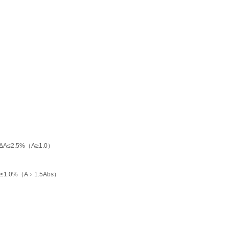
ΔA≤2.5%
（
A≥1.0
）
≤1.0%
（
A
﹥
1.5Abs
）