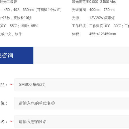
硅光二极管
吸光度范围
0.000- 3.500 Abs
5
，
450
，
492
，
630nm
（可预留
4
个位置）
光谱范围
400nm—750nm
波长
6
秒，双波长
10
秒
光源
12V,20W
卤素灯
度
0
℃
—55
℃
；湿度≤ 95%
工作环境
工作温度
10
℃
—30
℃
；工
文或中文、软件
体积
455*412*459mm
品咨询
产品：
单位：
姓名：