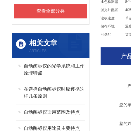
比色检测器
8
个
滤光片配置
40
查看全部分类
读板速度
单
储存环境
温
可选配
英
相关文章
ARTICLES
产
自动酶标仪的光学系统和工作
原理特点
在选择自动酶标仪时应遵循这
样几条原则
您的
自动酶标仪适用范围及特点
您的
自动酶标仪用途及主要特点