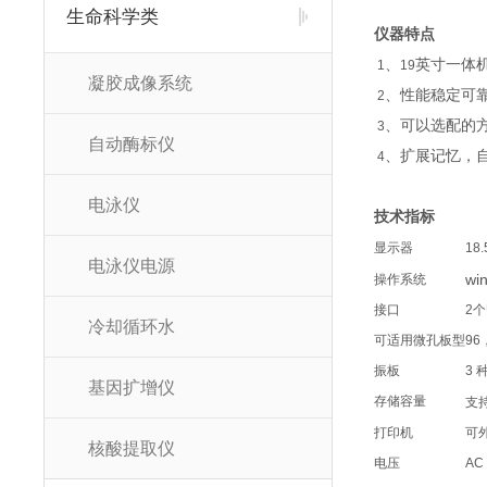
生命科学类
仪器特点
、
英寸一体
1
19
凝胶成像系统
、性能稳定可
2
、可以选配的
3
自动酶标仪
、扩展记忆，
4
电泳仪
技术指标
显示器
18.
电泳仪电源
wi
操作系统
接口
2
个
冷却循环水
可适用微孔板型
96
振板
3
基因扩增仪
存储容量
支
打印机
可
核酸提取仪
电压
AC 