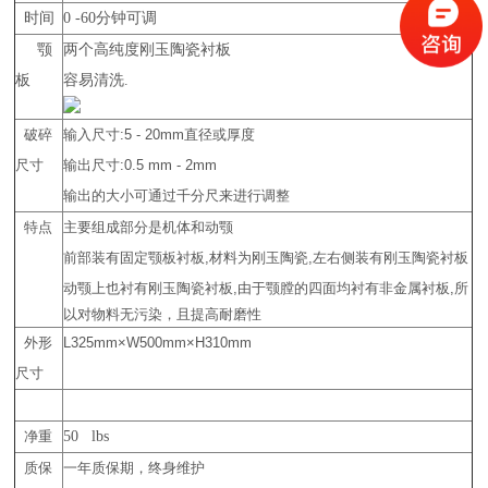
时间
0
-
60
分钟可调
颚
两个高纯度
刚玉陶瓷衬板
板
容易清洗
.
破碎
输入尺寸:5 - 20mm直径或厚度
尺寸
输出尺寸:0.5 mm - 2mm
输出的大小可通过千分尺来进行调整
特点
主要组成部分是机体和动颚
前部装有固定颚板衬板,材料为刚玉陶瓷,左右侧装有刚玉陶瓷衬板
动颚上也衬有刚玉陶瓷衬板,由于颚膛的四面均衬有非金属衬板,所
以对物料无污染，且提高耐磨性
外形
L325mm×W500mm×H310mm
尺寸
净重
50 lbs
质保
一年质保期，终身维护