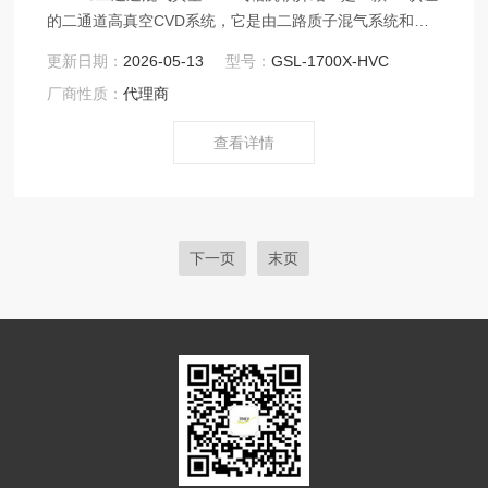
的二通道高真空CVD系统，它是由二路质子混气系统和高
真空机组组成，其最高工作温度可达1600℃，极限真空度
更新日期：
2026-05-13
型号：
GSL-1700X-HVC
可达 to 10^-5 torr。混气系统可以对两种气体进行精确的
厂商性质：
代理商
混气，然后导入到管式炉内部。
查看详情
下一页
末页