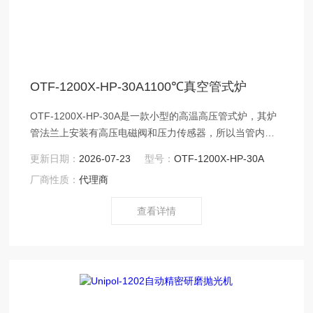
OTF-1200X-HP-30A1100℃真空管式炉
OTF-1200X-HP-30A是一款小型的高温高压管式炉，其炉
管法兰上安装有高压电磁阀和压力传感器，所以当管内气
压高于设定值时，电磁阀会自动打开排气，使管内气压达
更新日期：
2026-07-23
型号：
OTF-1200X-HP-30A
到设定值。其炉管采用镍基合金钢管制作，其尺寸为
厂商性质：
代理商
30mm O.D x 12 mm I.D x 560 mm L。
查看详情