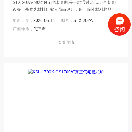
STX-202A小型金刚石线切割机是一款通过CE认证的切割
设备，是专为材料研究人员而设计，用于脆性材料样品的
精密切割。例如晶体、陶瓷、玻璃、金属、塑料、PCB、
更新日期：
2026-05-11
型号：
STX-202A
岩样、矿样、耐火材料、建筑材料等。用其进行超薄精密
厂商性质：
代理商
切割时，切得的Z薄片厚可以达到0.08mm。本机与STX-
202相比，将Y轴由手动控制千分尺进给方式改进为步进电
查看详情
机控制进给方式，使得切割控制更加方便快捷。