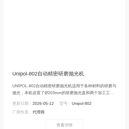
Unipol-802自动精密研磨抛光机
UNIPOL-802自动精密研磨抛光机适用于各种材料的研磨与
抛光，本机设置了Ø203mm的研磨抛光盘和两个加工工
位，可用于研磨抛光≤Ø80mm的平面。UNIPOL-802自动
更新日期：
2026-05-12
型号：
Unipol-802
精密研磨抛光机若搭配合适的辅助设备可以得到高质量的
厂商性质：
代理商
研磨表面。
查看详情