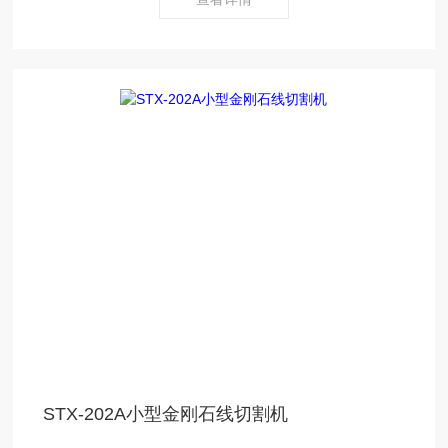
材料、PCB板、复合材料而设计的新一代产品。它配备了
300相试样磨抛。
STX-202A小型金刚石线切割机