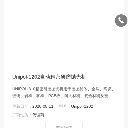
Unipol-1202自动精密研磨抛光机
UNIPOL-810精密研磨抛光机用于磨抛晶体、金属、陶瓷、
玻璃、岩样、矿样、PCB板、耐火材料、复合材料及密封
件等，如光学元件、化合物半导体基片、陶瓷基片、蓝宝
更新日期：
2026-05-11
型号：
Unipol-1202
石、钒酸钇、铌酸锂、砷化镓。本机配有桃形孔载物盘，
厂商性质：
代理商
更加方便了对金 UNIPOL-1202 自动精密研磨抛光机专门
为加工制备晶体、陶瓷、玻璃、金属、岩样、矿样、耐火
查看详情