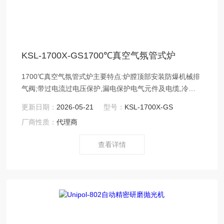
KSL-1700X-GS1700℃真空气氛管式炉
1700℃真空气氛管式炉主要特点:炉膛顶部安装防爆机械排
气阀;带过电流过电压保护,漏电保护电气元件及电缆,冷压
端子均符合UL认证标准;针对于材料在惰性气体环境进行烧
更新日期：
2026-05-21
型号：
KSL-1700X-GS
结或是退火,其最高温度可高达1700℃;炉体顶部密封板中
厂商性质：
代理商
嵌有冷却水管,以保证仪器在工作过程散热效果良好
查看详情