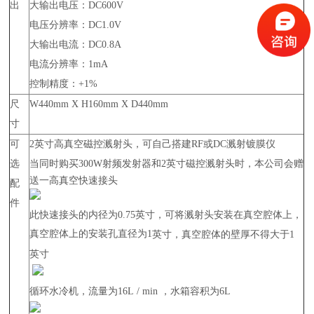
出
大输出电压：DC600V
电压分辨率：DC1.0V
大输出电流：DC0.8A
电流分辨率：1mA
控制精度：
+1%
尺
W440mm X H160mm X D440mm
寸
可
2
英寸高真空磁控溅射头，可自己搭建
RF
或
DC
溅射镀膜仪
选
当同时购买300W
射频发射器和
2
英寸磁控溅射头时，本公司会赠
送一高真空快速接头
配
件
此快速接头的内径为
0.75
英寸，可将溅射头安装在真空腔体上，
真空腔体上的安装孔直径为1
英寸，真空腔体的壁厚不得大于
1
英寸
循环水冷机，流量为
16L / min
，水箱容积为6L