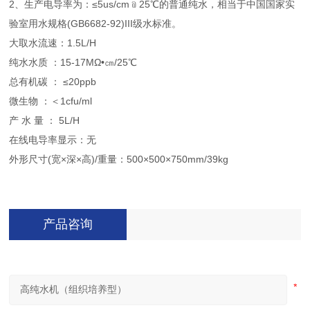
2、生产电导率为：≤5us/cm﹫25℃的普通纯水，相当于中国国家实
验室用水规格(GB6682-92)III级水标准。
大取水流速：1.5L/H
纯水水质 ：15-17MΩ•㎝/25℃
总有机碳 ： ≤20ppb
微生物 ：＜1cfu/ml
产 水 量 ： 5L/H
在线电导率显示：无
外形尺寸(宽×深×高)/重量：500×500×750mm/39kg
产品咨询