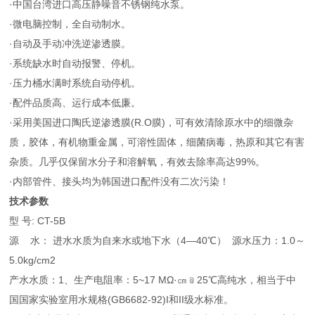
·中国台湾进口高压静噪音不锈钢纯水泵。
·微电脑控制，全自动制水。
·自动及手动冲洗逆渗透膜。
·系统缺水时自动报警、停机。
·压力桶水满时系统自动停机。
·配件品质高、运行成本低廉。
·采用美国进口陶氏逆渗透膜(R.O膜)，可有效清除原水中的细微杂
质，胶体，有机物重金属，可溶性固体，细菌病毒，热原和其它有害
杂质。几乎仅保留水分子和溶解氧，有效去除率高达99%。
·内部管件、接头均为韩国进口配件没有二次污染！
技术参数
型 号: CT-5B
源 水： 进水水质为自来水或地下水（4—40℃） 源水压力：1.0～
5.0kg/cm2
产水水质：1、生产电阻率：5~17 MΩ·㎝﹫25℃高纯水，相当于中
国国家实验室用水规格(GB6682-92)I和II级水标准。