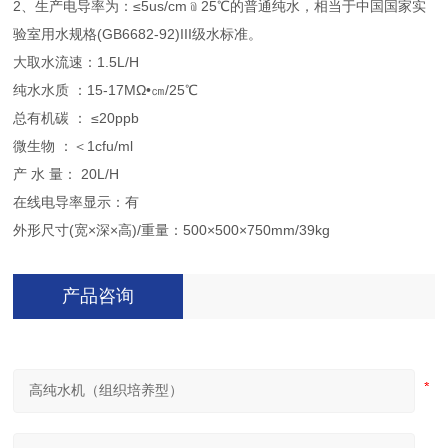
2、生产电导率为：≤5us/cm﹫25℃的普通纯水，相当于中国国家实
验室用水规格(GB6682-92)III级水标准。
大取水流速：1.5L/H
纯水水质 ：15-17MΩ•㎝/25℃
总有机碳 ： ≤20ppb
微生物 ：＜1cfu/ml
产 水 量： 20L/H
在线电导率显示：有
外形尺寸(宽×深×高)/重量：500×500×750mm/39kg
产品咨询