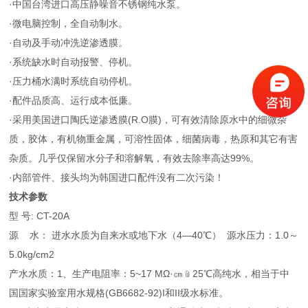
·中国台湾进口高压静噪音不锈钢纯水泵。
·微电脑控制，全自动制水。
·自动及手动冲洗逆渗透膜。
·系统缺水时自动报警、停机。
·压力桶水满时系统自动停机。
·配件品质高、运行成本低廉。
·采用美国进口陶氏逆渗透膜(R.O膜)，可有效清除原水中的细微杂
质，胶体，有机物重金属，可溶性固体，细菌病毒，热原和其它有害
杂质。几乎仅保留水分子和溶解氧，有效去除率高达99%。
·内部管件、接头均为韩国进口配件没有二次污染！
技术参数
型 号: CT-20A
源 水： 进水水质为自来水或地下水（4—40℃） 源水压力：1.0～
5.0kg/cm2
产水水质：1、生产电阻率：5~17 MΩ·㎝﹫25℃高纯水，相当于中
国国家实验室用水规格(GB6682-92)I和II级水标准。