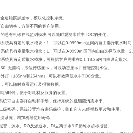
2RGB全透触摸屏显示，模块化控制系统。
可自由切换，方便不同的客户使用。
发的总有机碳在线监测模块,可以随时观测水质中TOC的变化。
操作系统具有定时取水模块：1、可以在0-9999min区间内自由选择取水时间；2
操作系统具有定量取水模块：1、可以在0-9999ml区间内自由选择取水量；2、可以
s操作系统具有定质取水模块，可根据客户需求在0.1-18.25内自由设定取水。
用30L无菌桶，液位传感显示，可以动态显示并智能控制水位。
外灯（185nm和254nm）,可以有效降低水中TOC含量。
存，可以随时查看运行及报警数据。
万年历时钟，便于对耗材及服务的设置。
环系统可自由选择自动和手动，保持系统的低细菌污染水平。
户二级密码，系统设置均有密码保护，防止它人未经授权更改和使用。
过滤系统，增加机器使用寿命。
报警，源水、RO反渗透水、DI去离子水/UP超纯水超标报警。