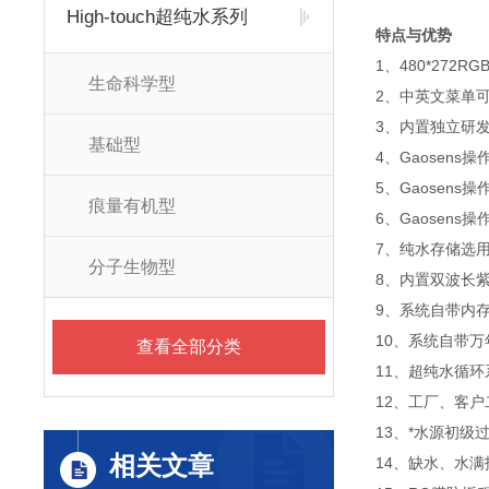
High-touch超纯水系列
特点与优势
1、480*27
生命科学型
2、中英文菜单
3、内置独立研
基础型
4、Gaosens
5、Gaosens
痕量有机型
6、Gaosen
7、纯水存储选
分子生物型
8、内置双波长紫
9、系统自带内
10、系统自带
查看全部分类
11、超纯水循
12、工厂、客
13、*水源初级
相关文章
14、缺水、水满