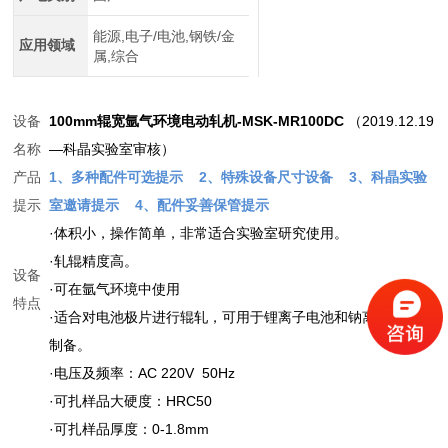
能源,电子/电池,钢铁/金
应用领域
属,综合
设备
100mm辊宽氩气环境电动轧机-MSK-MR100DC
（2019.12.19
名称
—科晶实验室审核）
产品
1、多种配件可选提示
2、特殊设备尺寸设备
3、科晶实验
提示
室邀请提示
4、配件妥善保管提示
·体积小，操作简单，非常适合实验室研究使用。
·轧辊精度高。
设备
·可在氩气环境中使用
特点
·适合对电池极片进行辊轧，可用于锂离子电池和钠离子电池的
制备。
·电压及频率：AC 220V 50Hz
·可扎样品大硬度：HRC50
·可扎样品厚度：0-1.8mm