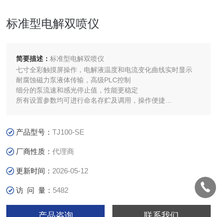
标准型电解双喷仪
简要描述：
标准型电解双喷仪
七寸全彩触摸屏操作，电解液温度和电流变化曲线实时显示
耐腐蚀磁力泵液体传输，高级PLC控制
细分的泵流速和感光停止值，性能更稳定
所有设置参数均可进行命名存贮及调用，操作便捷
对金属样品可进行选定范围的电压扫描，可根据阳极极化
曲线选定合适的抛光电压
产品型号：
TJ100-SE
厂商性质：
代理商
更新时间：
2026-05-12
访 问 量：
5482
产品咨询
联系我们