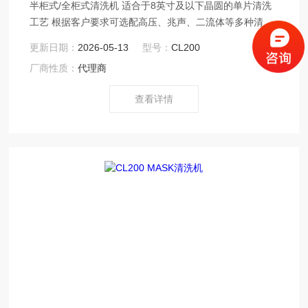
半柜式/全柜式清洗机 适合于8英寸及以下晶圆的单片清洗
工艺 根据客户要求可选配高压、兆声、二流体等多种清洗
工艺 不锈钢半柜式、柜式柜体,触摸式人机交互界面 耐腐
更新日期：
2026-05-13
型号：
CL200
蚀透明观察窗,配置专业排风及排废系统 可配置清洗液、氮
厂商性质：
代理商
气温控功能 可配置增压泵高压清洗 高精度清洗臂,可灵活
设置清洗工艺
查看详情