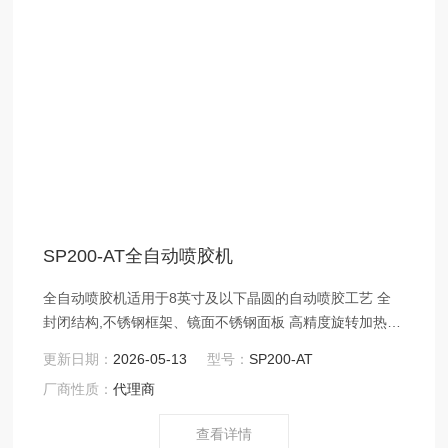
SP200-AT全自动喷胶机
全自动喷胶机适用于8英寸及以下晶圆的自动喷胶工艺 全
封闭结构,不锈钢框架、镜面不锈钢面板 高精度旋转加热平
台,具有晶圆真空吸附及自动顶升功能 供胶系统采用微小流
更新日期：
2026-05-13
型号：
SP200-AT
量供液系统,流速连续平稳,流量精确可调 高精度超声波雾
厂商性质：
代理商
化喷嘴,雾化颗粒均匀,超声波雾化功率可调 触摸式人机交
互界面,可实现配方编辑及运行状态监控
查看详情