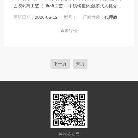
去胶剥离工艺（Liftoff工艺） 不锈钢柜体,触摸式人机交互
界面 耐腐蚀透明观察窗,配置专业排风及排废系统 8寸以下
更新日期：
2026-05-12
型号：
厂商性质：
代理商
化合物（钽酸锂等）全自动去胶剥离工艺处理 适合声表滤
波器（SAW）行业产能要求适中的批量产线 可选配MES协
查看详情
议转换模块
下一页
末页
关注公众号