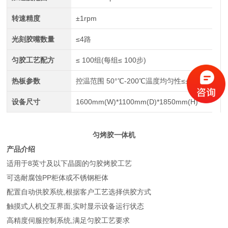
转速精度
±1rpm
光刻胶嘴数量
≤4路
匀胶工艺配方
≤ 100组(每组≤ 100步)
热板参数
控温范围 50°℃-200℃温度均匀性≤±1%
设备尺寸
1600mm(W)*1100mm(D)*1850mm(H)
匀烤胶一体机
产品介绍
适用于8英寸及以下晶圆的匀胶烤胶工艺
可选耐腐蚀PP柜体或不锈钢柜体
配置自动供胶系统,根据客户工艺选择供胶方式
触摸式人机交互界面,实时显示设备运行状态
高精度伺服控制系统,满足匀胶工艺要求