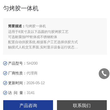
匀烤胶一体机
简要描述：
匀烤胶一体机
适用于8英寸及以下晶圆的匀胶烤胶工艺
可选耐腐蚀PP柜体或不锈钢柜体
配置自动供胶系统,根据客户工艺选择供胶方式
触摸式人机交互界面,实时显示设备运行状态
高精度伺服控制系统,满足匀胶工艺要求
可选配去边、背洗、光刻胶温控等功能
专业匀胶腔体,通过气流控制可有效提升工艺指标
产品型号：
SH200
可选配置空气净化单元（FFU）
厂商性质：
代理商
更新时间：
2026-05-12
访 问 量：
3141
产品咨询
联系我们