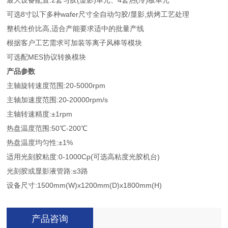
最大设备配置:2套匀胶(显影)单元、4套热(冷)板单元
可选8寸以下多种wafer尺寸全自动匀胶/显影,烘烤工艺处理
整机性价比高,适合产能要求适中的批量产线
根据客户工艺需求可加装等离子风棒等模块
可选配MES协议转换模块
产品参数
主轴旋转速度范围:20-5000rpm
主轴加速度范围:20-20000rpm/s
主轴转速精度:±1rpm
热盘温度范围:50℃-200℃
热盘温度均匀性:±1%
适用光刻胶粘度:0-1000Cp(可选高粘度光胶机台)
光刻胶或显影液管路:≤3路
设备尺寸:1500mm(W)x1200mm(D)x1800mm(H)
产品咨询