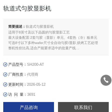
轨道式匀胶显影机
简要描述：
轨道式匀胶显影机
适用于8英寸及以下晶圆的匀胶显影工艺
最大设备配置:2套匀胶（显影）单元、4套热（冷）板单元
可选8寸以下多种wafer尺寸全自动匀胶/显影,烘烤工艺处理
整机性价比高,适合产能要求适中的批量产线
根据客户工艺需求可加装等离子风棒等模块
可选配MES协议转换模块
产品型号：
SH200-AT
厂商性质：
代理商
更新时间：
2026-05-12
访 问 量：
3691
产品咨询
联系我们