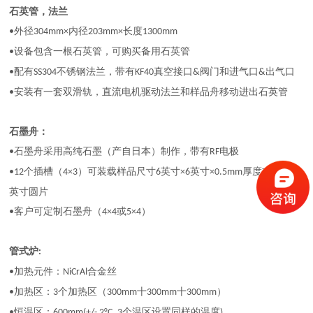
石英管，法兰
外径
内径
长度
•
304mm×
203mm×
1300mm
设备包含一根石英管，可购买备用石英管
•
配有
不锈钢法兰，带有
真空接口
阀门和进气口
出气口
•
SS304
KF40
&
&
安装有一套双滑轨，直流电机驱动法兰和样品舟移动进出石英管
•
石墨舟
：
石墨舟采用高纯石墨（产自日本）制作，带有
电极
•
RF
个插槽（
）可装载样品尺寸
英寸
英寸
厚度或直径
•12
4×3
6
×6
×0.5mm
6
英寸圆片
客户可定制石墨舟（
或
）
•
4×4
5×4
管式炉
:
加热元件：
合金丝
•
NiCrAl
加热区：
个加热区（
十
十
）
•
3
300mm
300mm
300mm
恒温区：
个温区设置同样的温度
•
600mm(+/- 2°C, 3
)