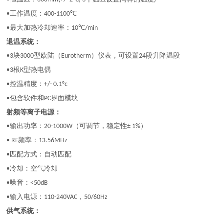
工作温度：
•
400-1100℃
最大加热冷却速率：
•
10℃/min
退温系统：
块
型欧陆（
）仪表，可设置
段升降温段
•3
3000
Eurotherm
24
根
型热电偶
•3
K
控温精度：
•
+/- 0.1°c
包含软件和
界面模块
•
PC
射频等离子电源：
输出功率：
（可调节，稳定性
）
•
20-1000W
± 1%
频率：
• RF
13.56MHz
匹配方式：自动匹配
•
冷却：空气冷却
•
噪音：
•
<50dB
输入电源：
，
•
110-240VAC
50/60Hz
供气系统：