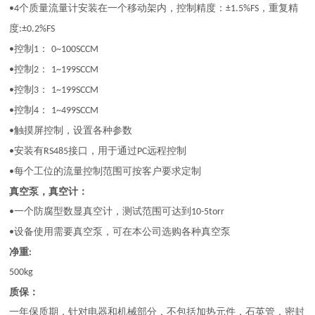
个质量流量计安装在一个移动架内，控制精度：
，重复精
•4
±1.5%FS
度
:±0.2%FS
控制
：
•
1
0~100SCCM
控制
：
•
2
1~199SCCM
控制
：
•
3
1~199SCCM
控制
：
•
4
1~499SCCM
触摸屏控制，设置各种参数
•
安装有
接口，用于通过
远程控制
•
RS485
PC
每个工位的流量控制范围可按客户要求定制
•
真空泵，真空计：
一个防腐型数显真空计，测试范围可达到
•
10-5torr
设备使用需要真空泵，可在本公司选购各种真空泵
•
净重
:
500kg
质保：
一年保质期，针对电器和机械部分，不包括加热元件，石英管，密封