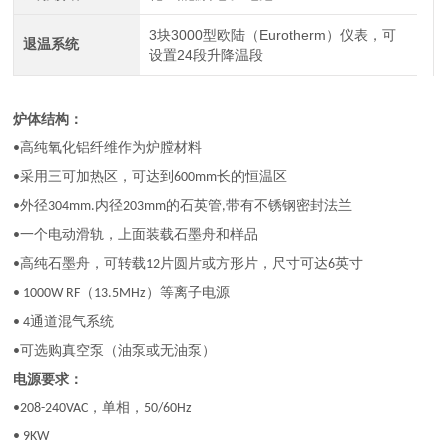
3块3000型欧陆（Eurotherm）仪表，可
退温系统
设置24段升降温段
炉体结构：
高纯氧化铝纤维作为炉膛材料
•
采用三可加热区，可达到
长的恒温区
•
600mm
外径
内径
的石英管
带有不锈钢密封法兰
•
304mm.
203mm
,
一个电动滑轨，上面装载石墨舟和样品
•
高纯石墨舟，可转载
片圆片或方形片，尺寸可达
英寸
•
12
6
（
）等离子电源
• 1000W RF
13.5MHz
通道混气系统
• 4
可选购真空泵（油泵或无油泵）
•
电源要求：
，单相，
•208-240VAC
50/60Hz
• 9KW