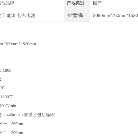
其他品牌
产地类别
国产
化工,能源,电子/电池
长*宽*高
2080mm*700mm*152
mm*700mm*1520mm
：
1800
：
0℃
：
1100℃
≤10℃/min
总：
（双温区包括隔环
440mm
)
区一：
200mm
区二：
200mm