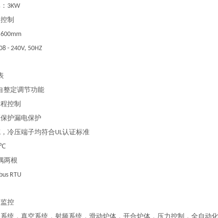
率：
3KW
动控制
：
600mm
08 - 240V, 50HZ
表
自整定调节功能
编程控制
压保护漏电保护
缆，冷压端子均符合
认证标准
UL
1℃
偶两根
bus RTU
态监控
路系统，真空系统，射频系统，滑动炉体，开合炉体，压力控制，全自动