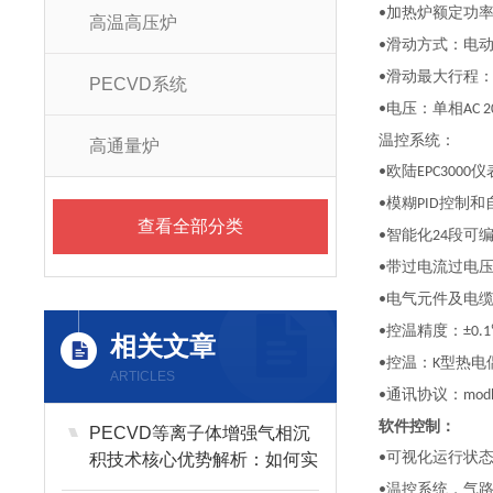
加热炉额定功
•
高温高压炉
滑动方式：电
•
滑动最大行程
•
PECVD系统
电压：单相
•
AC 2
温控系统：
高通量炉
欧陆
仪
•
EPC3000
模糊
控制和
•
PID
查看全部分类
智能化
段可
•
24
带过电流过电
•
电气元件及电
•
控温精度：
•
±0.
相关文章
控温：
型热电
•
K
ARTICLES
通讯协议：
•
mod
软件控制：
PECVD等离子体增强气相沉
可视化运行状
积技术核心优势解析：如何实
•
现低温、高质量薄膜沉积？
温控系统，气
•