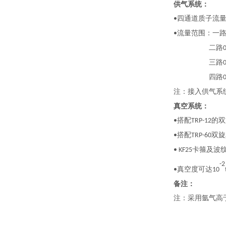
供气系统：
四通道质子流
•
流量范围：一
•
二路
0
三路
0
四路
0
注：接入供气系
真空系统：
搭配
的双
•
TRP-12
搭配
双旋
•
TRP-60
卡箍及波
• KF25
-2
真空度可达
•
10
备注：
注：采用氩气高