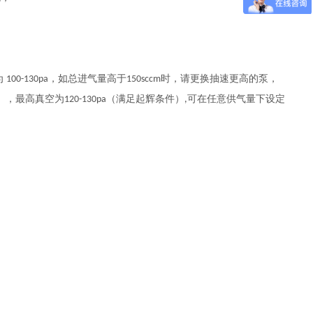
为
，如总进气量高于
时，请更换抽速更高的泵，
100-130pa
150sccm
），最高真空为
（满足起辉条件）
可在任意供气量下设定
120-130pa
,