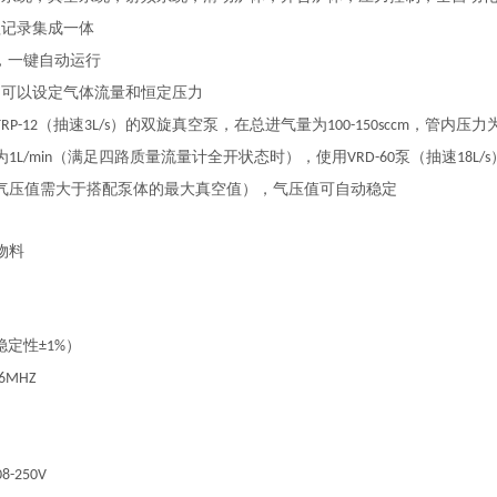
程记录集成一体
，一键自动运行
，可以设定气体流量和恒定压力
（抽速
）的双旋真空泵，在总进气量为
，管内压力
TRP-12
3L/s
100-150sccm
为
（满足四路质量流量计全开状态时），使用
泵（抽速
1L/min
VRD-60
18L/s
气压值需大于搭配泵体的最大真空值），气压值可自动稳定
物料
稳定性
）
±1%
56MHZ
08-250V