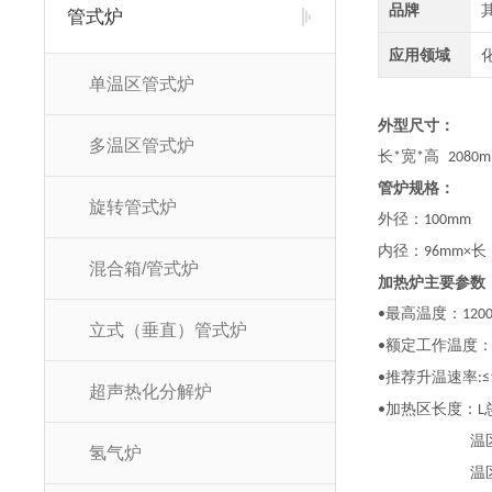
品牌
管式炉
应用领域
单温区管式炉
外型尺寸：
多温区管式炉
长
宽
高
*
*
2080
管炉规格：
旋转管式炉
外径：
100mm
内径：
长
96mm×
混合箱/管式炉
加热炉主要参数
最高温度：
•
120
立式（垂直）管式炉
额定工作温度
•
推荐升温速率
•
:
超声热化分解炉
加热区长度：
•
L
温
氢气炉
温