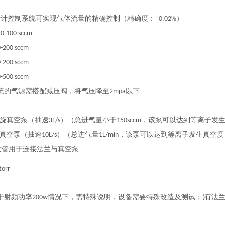
量计控制系统可实现气体流量的精确控制（精确度：
）
±0.02%
路
0-100 sccm
-200 sccm
-200 sccm
-500 sccm
统的气源需搭配减压阀，将气压降至
以下
2mpa
旋真空泵（抽速
）（总进气量小于
，该泵可以达到等离子发
3L/s
150sccm
真空泵（抽速
）（总进气量
，该泵可以达到等离子发生真空度
10L/s
1L/min
纹管用于连接法兰与真空泵
torr
于射频功率
情况下，需特殊说明，设备需要特殊改造及测试；
有法
200w
(