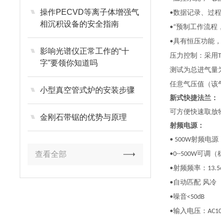
操作PECVD等离子体增强气
数据记录、过
•
相沉积设备的安全指南
预制工作流程
•“
具有恒压功能
•
影响光谱仪正常工作的“十
压力控制：采用
字”要领你知道吗
测试为总进气量
任意气压值（该
小型真空管式炉的安装步骤
新式快捷法兰：
可方便快速取放
金刚石带锯的优势与原理
射频电源：
射频电源
• 500W
查看全部
可调（
•0--500W
射频频率：
•
13.
自动匹配
风冷
•
噪音
•
<50dB
输入电压：
•
AC1