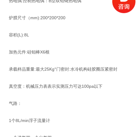
热电偶:控制热电偶：B型双铂铑热电偶
炉膛尺寸（mm):200*200*200
容积(L):8L
加热元件:硅钼棒X6根
承载样品重量:最大25Kg°门密封:水冷机构硅胶圈压紧密封
真空度：机械压力表表示实测压力可达100pa以下
气路：
1个8L/min浮子流量计