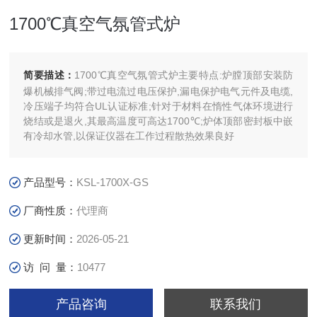
1700℃真空气氛管式炉
简要描述：
1700℃真空气氛管式炉主要特点:炉膛顶部安装防
爆机械排气阀;带过电流过电压保护,漏电保护电气元件及电缆,
冷压端子均符合UL认证标准;针对于材料在惰性气体环境进行
烧结或是退火,其最高温度可高达1700℃;炉体顶部密封板中嵌
有冷却水管,以保证仪器在工作过程散热效果良好
产品型号：
KSL-1700X-GS
厂商性质：
代理商
更新时间：
2026-05-21
访 问 量：
10477
产品咨询
联系我们