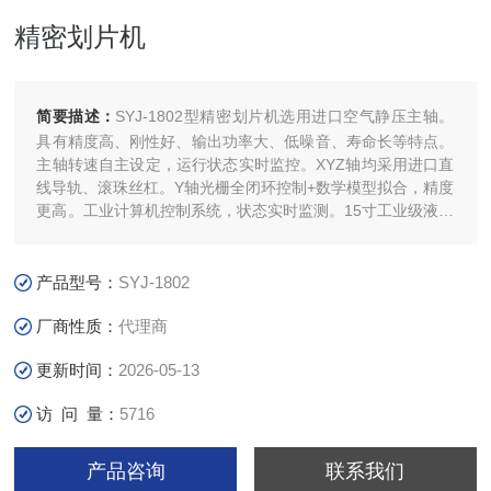
精密划片机
简要描述：
SYJ-1802型精密划片机选用进口空气静压主轴。
具有精度高、刚性好、输出功率大、低噪音、寿命长等特点。
主轴转速自主设定，运行状态实时监控。XYZ轴均采用进口直
线导轨、滚珠丝杠。Y轴光栅全闭环控制+数学模型拟合，精度
更高。工业计算机控制系统，状态实时监测。15寸工业级液晶
触摸屏。所有操作屏上完成。自引导程序模式，多套工艺方案
可编程。
产品型号：
SYJ-1802
厂商性质：
代理商
更新时间：
2026-05-13
访 问 量：
5716
产品咨询
联系我们