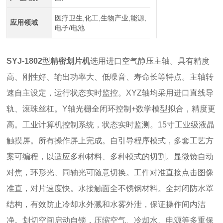
医疗卫生,化工,生物产业,能源,
应用领域
电子/电池
SYJ-1802
型
精密划片机
选用进口空气静压主轴。具有精度
高、刚性好、输出功率大、低噪音、寿命长等特点。主轴转
速自主设定，运行状态实时监控。XYZ轴均采用进口直线导
轨、滚珠丝杠。Y轴光栅全闭环控制+数学模型拟合，精度更
高。工业计算机控制系统，状态实时监测。15寸工业级液晶
触摸屏。所有操作屏上完成。自引导程序模式，多套工艺方
案可编程，以适应多种材料、多种模式的切割。显微镜自动
对焦，环形光、同轴光可随意切换。工件对准直接点击图像
准直，对片速度快。水接触面全不锈钢材料。全封闭防水罩
结构，有效防止冷却水外溅和水雾外泄，保证操作间内洁
净。划切空间启动自锁，压缩空气、冷却水、电源等多重保