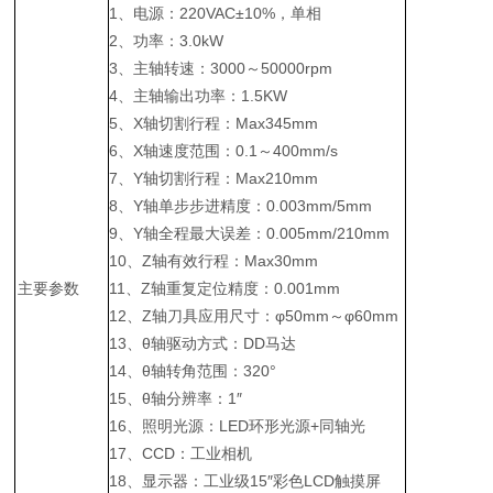
1、电源：220VAC±10%，单相
2、功率：3.0kW
3、主轴转速：3000～50000rpm
4、主轴输出功率：1.5KW
5、X轴切割行程：Max345mm
6、X轴速度范围：0.1～400mm/s
7、Y轴切割行程：Max210mm
8、Y轴单步步进精度：0.003mm/5mm
9、Y轴全程最大误差：0.005mm/210mm
10、Z轴有效行程：Max30mm
主要参数
11、Z轴重复定位精度：0.001mm
12、Z轴刀具应用尺寸：φ50mm～φ60mm
13、θ轴驱动方式：DD马达
14、θ轴转角范围：320°
15、θ轴分辨率：1″
16、照明光源：LED环形光源+同轴光
17、CCD：工业相机
18、显示器：工业级15″彩色LCD触摸屏