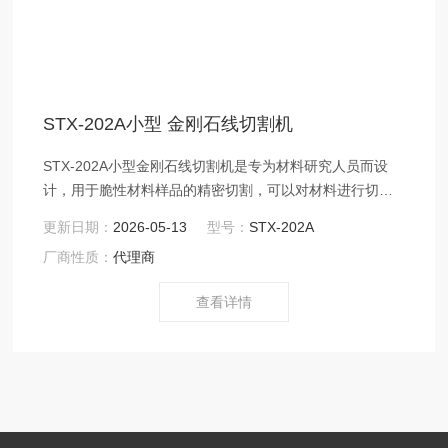
STX-202A小型 金刚石线切割机
STX-202A小型金刚石线切割机是专为材料研究人员而设
计，用于脆性材料样品的精密切割，可以对材料进行切
片、切断、开方等，旋转转台也可以对试样切割一定角
更新日期：
2026-05-13
型号：
STX-202A
度。可切割的材料包含陶瓷、晶体、玻璃、金属、岩石、
厂商性质：
代理商
热电材料、红外光学材料、复合材料以及生物医学材料
等。本机是一款可进行连续切割的金刚石线切割机，设置
查看详情
好切割程序后试样连续进给，无需手动调节，切割后的样
品尺寸精度高