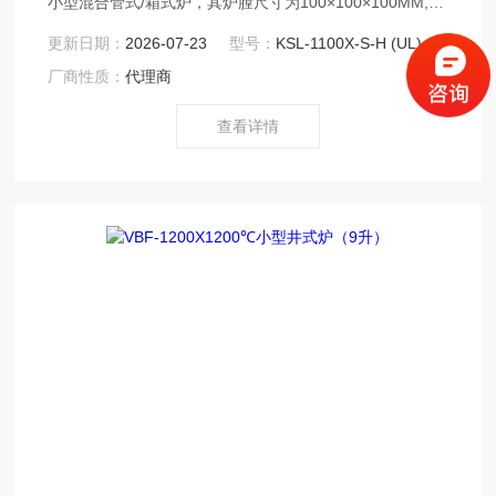
小型混合管式/箱式炉，其炉膛尺寸为100×100×100MM,做
为单纯的箱式炉可对样品在空气环境下进行热处理。此款
更新日期：
2026-07-23
型号：
KSL-1100X-S-H (UL)
设备配有石英炉管和不锈钢密封法兰，可对样品在真空或
厂商性质：
代理商
气氛保护环境下进行热处理。设备最高温度可达1100℃，
而且功率仅仅为500-700W。另外设备体积较小可放入到手
查看详情
套箱里操作。