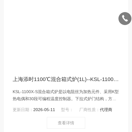
上海添时1100℃混合箱式炉(1L)--KSL-1100X-S
KSL-1100X-S混合箱式炉是以电阻丝为加热元件、采用K型
热电偶和30段可编程温度控制器。下拉式炉门结构，方便
客户放取样品；炉膛采用日制高质量氧化铝微晶体纤维材
更新日期：
2026-05-11
型号：
厂商性质：
代理商
料，Z高温度能达到1100℃，可连续工作1000℃，控温精
度±1℃；耗能《 500W 同时设有通气接口，可用于氧气或
查看详情
惰性气体下使用。该炉具有体积小、重量轻、温场均衡、