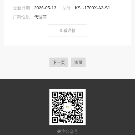
钵，带有匣钵盖，左侧为进气孔，上侧为排气孔，有刚玉
更新日期：
2026-05-13
型号：
KSL-1700X-A2-SJ
进气管在内鼓风进入匣钵内再由上部排气孔通过刚玉排气
厂商性质：
代理商
管向上排出，排出气体在炉上部有水冷收集分离器，胶体
物质会在分离器内冷凝,
查看详情
下一页
末页
关注公众号