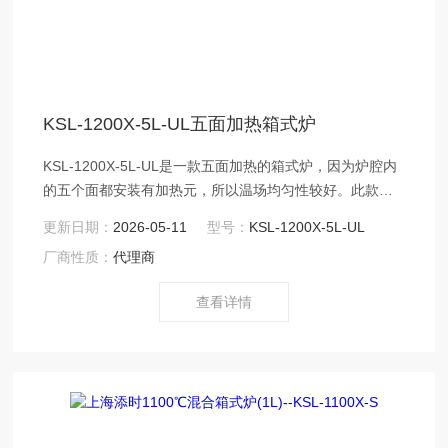
KSL-1200X-5L-UL五面加热箱式炉
KSL-1200X-5L-UL是一款五面加热的箱式炉，因为炉腔内
的五个面都安装有加热元，所以温场均匀性较好。此款箱
式炉初期设计是为了对合金及其它对温场均匀性要求较高
更新日期：
2026-05-11
型号：
KSL-1200X-5L-UL
的金属材料进行退火处理。碳化硅板安装在腔体底部，Z大
厂商性质：
代理商
可承受样品的重量为100kg。
查看详情