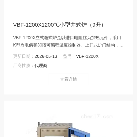
VBF-1200X1200℃小型井式炉（9升）
VBF-1200X立式箱式炉是以进口电阻丝为加热元件，采用
K型热电偶和30段可编程温度控制器。上开式炉门结构，方
便客户放取样品。该炉具有体积小、重量轻、温场均衡、
更新日期：
2026-05-13
型号：
VBF-1200X
表面温度低、升降温度速率快、节能等优点。是高校、科
厂商性质：
代理商
研院所、工矿企业做高温烧结、金属退火、质量检测用的
理想产品。
查看详情