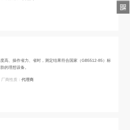
密度好、回收率高、方法简便。
高、操作省力、省时，测定结果符合国家（GB5512-85）标
脂肪的理想设备。
厂商性质：
代理商