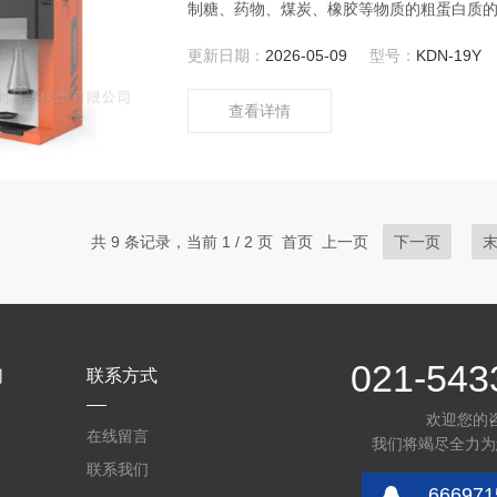
制糖、药物、煤炭、橡胶等物质的粗蛋白质
馏装置采用了电热蒸汽发生器，利用加热管
更新日期：
2026-05-09
型号：
KDN-19Y
量和常量蒸馏作业。
查看详情
共 9 条记录，当前 1 / 2 页 首页 上一页
下一页
021-543
们
联系方式
欢迎您的
在线留言
我们将竭尽全力为
联系我们
666971