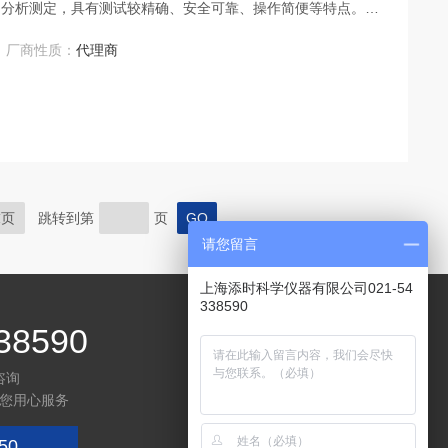
的分析测定，具有测试较精确、安全可靠、操作简便等特点。蒸
热能使蒸馏水产生蒸汽，蒸馏水自动补充，能连续不断地进行微
厂商性质：
代理商
末页
跳转到第
页
请您留言
上海添时科学仪器有限公司021-54
338590
38590
咨询
您用心服务
50