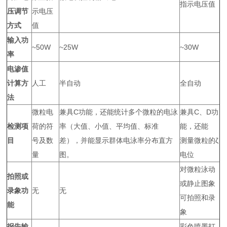
指示电压值
压调节
示电压
方式
值
输入功
~50W
~25W
~30W
率
电渗值
计算方
人工
半自动
全自动
法
微粒电
兼具C功能，还能统计多个微粒的电泳
兼具C、D功
检测项
荷的符
率（大值、小值、平均值、标准
能，还能
目
号及数
差），并能显示群体电泳率分布直方
测量微粒的ζ
量
图。
电位
对微粒泳动
拍照或
或静止图象
录象功
无
无
可拍照和录
能
象
报告输
彩色喷墨打