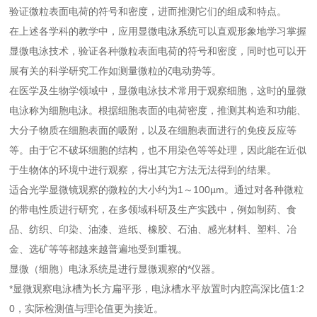
验证微粒表面电荷的符号和密度，进而推测它们的组成和特点。
在上述各学科的教学中，应用显微
电泳系统
可以直观形象地学习掌握
显微电泳技术，验证各种微粒表面电荷的符号和密度，同时也可以开
展有关的科学研究工作如测量微粒的ζ电动势等。
在医学及生物学领域中，显微电泳技术常用于观察细胞，这时的显微
电泳称为细胞电泳。根据细胞表面的电荷密度，推测其构造和功能、
大分子物质在细胞表面的吸附，以及在细胞表面进行的免疫反应等
等。由于它不破坏细胞的结构，也不用染色等等处理，因此能在近似
于生物体的环境中进行观察，得出其它方法无法得到的结果。
适合光学显微镜观察的微粒的大小约为1～100µm。通过对各种微粒
的带电性质进行研究，在多领域科研及生产实践中，例如制药、食
品、纺织、印染、油漆、造纸、橡胶、石油、感光材料、塑料、冶
金、选矿等等都越来越普遍地受到重视。
显微（细胞）电泳系统是进行显微观察的*仪器。
*显微观察电泳槽为长方扁平形，电泳槽水平放置时内腔高深比值1:2
0，实际检测值与理论值更为接近。