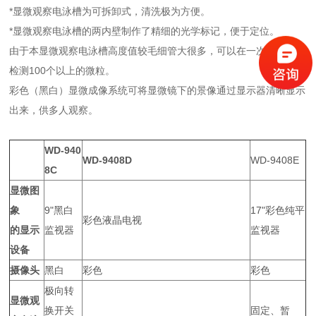
*显微观察电泳槽为可拆卸式，清洗极为方便。
*显微观察电泳槽的两内壁制作了精细的光学标记，便于定位。
由于本显微观察电泳槽高度值较毛细管大很多，可以在一次灌注之后
检测100个以上的微粒。
彩色（黑白）显微成像系统可将显微镜下的景像通过显示器清晰显示
出来，供多人观察。
WD-940
WD-9408D
WD-9408E
8C
显微图
象
9"黑白
17"彩色纯平
彩色液晶电视
的显示
监视器
监视器
设备
摄像头
黑白
彩色
彩色
极向转
显微观
换开关
固定、暂