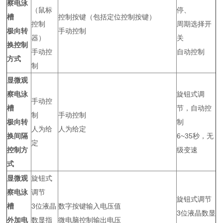
察电泳
（鼠标
停、
槽
控制按键（包括定位控制按键）
控制
周期选择开
极向转
手动控制
器）
关
换控制
手动控
自动控制
方式
制
显微观
察电泳
旋钮式调
手动控
槽
节，自动控
制
手动控制
极向转
制
人为给
人为给定
换间隔
6~35秒，无
定
控制方
级变速
式
显微观
旋钮式
察电泳
调节
旋钮式调节
槽
3位液晶
数字按键输入电压值
3位液晶数显
外加电
数显指
微电脑控制输出电压