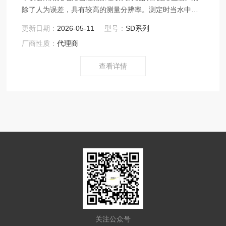
除了人为误差，具有较高的测量分辨率。测定时当水中的
离子与特定试剂发生反应后，水样将会迅速变色。然后将
更新日期：
2026-05-11
型号：
SD系列
此水样放入仪器的光电比色座内，仪器会通过比较颜色的
厂商性质：
代理商
深浅来得到相应离子的浓度值。可广泛适用于自来水厂及
工矿企业、生活或工业用水等检验部门。本仪器符合
查看详情
《GBT 5750-2006生活饮用水标准检验方法》国家标准的
测定方法。
关注公众号