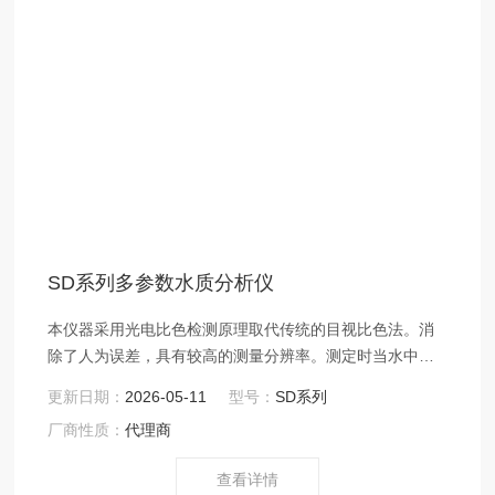
SD系列多参数水质分析仪
本仪器采用光电比色检测原理取代传统的目视比色法。消
除了人为误差，具有较高的测量分辨率。测定时当水中的
离子与特定试剂发生反应后，水样将会迅速变色。然后将
更新日期：
2026-05-11
型号：
SD系列
此水样放入仪器的光电比色座内，仪器会通过比较颜色的
厂商性质：
代理商
深浅来得到相应离子的浓度值。可广泛适用于自来水厂及
工矿企业、生活或工业用水等的检验部门。本仪器符合
查看详情
《GBT 5750-2006生活饮用水标准检验方法》国家标准的