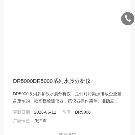
DR5000DR5000系列水质分析仪
DR5000系列多参数水质分析仪，是针对污染源排放企业量
身定制的一款高档检测仪器，该仪器操作简单、准确度
高、功能*。可用于生活饮用水、地表水、地下水、景观
更新日期：
2026-05-11
型号：
DR5000
水、工业废水及城镇污水等水体中的化学需氧量COD、氨
厂商性质：
代理商
氮、总磷、总氮、浊度等参数的快速测定。
查看详情