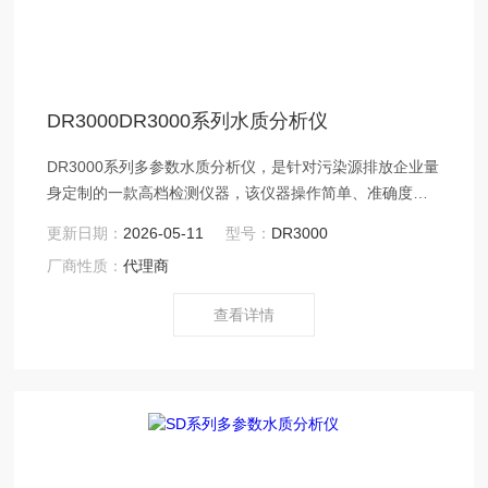
DR3000DR3000系列水质分析仪
DR3000系列多参数水质分析仪，是针对污染源排放企业量
身定制的一款高档检测仪器，该仪器操作简单、准确度
高、功能*。可用于生活饮用水、地表水、地下水、景观
更新日期：
2026-05-11
型号：
DR3000
水、工业废水及城镇污水等水体中的化学需氧量COD、氨
厂商性质：
代理商
氮、总磷、总氮、浊度等参数的快速测定。 配有铝合金携
带式包装箱，可选配便携式高能电池供电时，可用于野外
查看详情
使用。