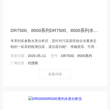
DR7500、8500系列DR7500、8500系列水质分析仪
本系列多参数水质分析仪，是针对污染源排放企业量身定
制的一款高档检测仪器，该仪器功能*、准确度高。可用于
生活饮用水、地表水、地下水、景观水、工业废水及城镇
更新日期：
2026-05-11
型号：
DR7500、8500系列
污水等水体中的化学需氧量COD、总磷、总氮、氨氮、浊
厂商性质：
代理商
度等参数的快速测定。采用光栅分光系统，配有多功能软
件，可替代分光光度计，实现一机多用。
查看详情