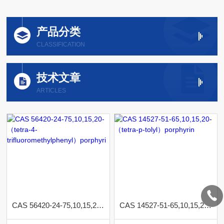
产品分类
CLASSIFICATION
技术文章
ARTICLES
CAS 56420-24-75,10,15,20-（tetra-4-trifluoromethylphenyl）porphyri
CAS 14527-51-65,10,15,20-（tetra-p-tolyl）porphyrin